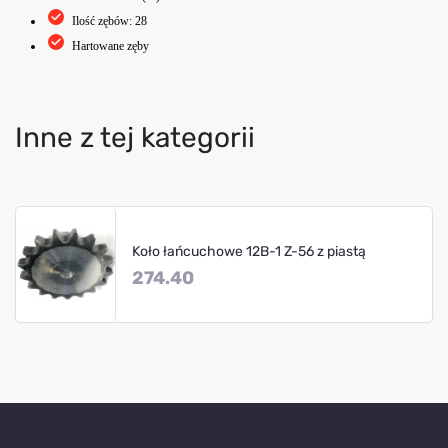
Ilość zębów: 28
Hartowane zęby
Inne z tej kategorii
Koło łańcuchowe 12B-1 Z-56 z piastą
274.40