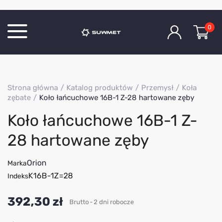
0
Katalog produktów
Strona główna
Katalog produktów
Przemysł
Koła
O Firmie
zębate
Koło łańcuchowe 16B-1 Z-28 hartowane zęby
Aktualności
Koło łańcuchowe 16B-1 Z-
Kontakt
28 hartowane zęby
Orion
Marka
K16B-1Z=28
Indeks
392,30 zł
Brutto
2 dni robocze