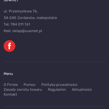
SUWMET
ul. Przemysłowa 76,
34-240 Jordanów, małopolskie
Tel:
784 011 761
Mail:
sklep@suwmet.pl
Menu
O Firmie
Pomoc
Polityka prywatności
Zasady zwrotu towaru
Regulamin
Aktualności
Kontakt