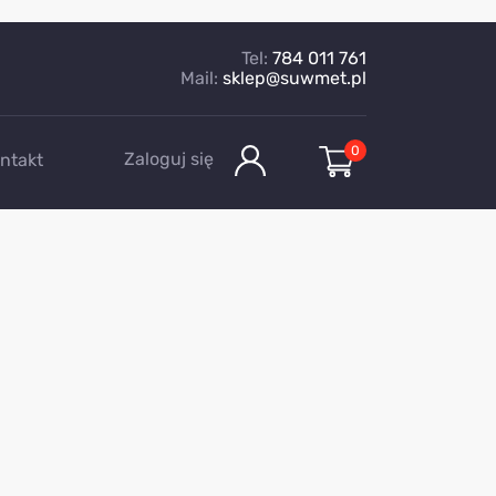
Tel:
784 011 761
Mail:
sklep@suwmet.pl
0
Zaloguj się
ntakt