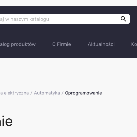

talog produktów
O Firmie
Aktualności
Ko
a elektryczna
Automatyka
Oprogramowanie
ie