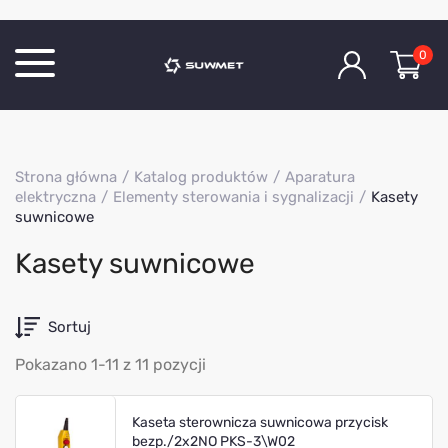
0
Katalog produktów
Strona główna
Katalog produktów
Aparatura
O Firmie
elektryczna
Elementy sterowania i sygnalizacji
Kasety
suwnicowe
Aktualności
Kontakt
Kasety suwnicowe
Sortuj
Pokazano 1-11 z 11 pozycji
Kaseta sterownicza suwnicowa przycisk
bezp./2x2NO PKS-3\W02