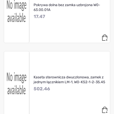
Pokrywa dolna bez zamka uzbrojona W0-
63.00.01A
17.47
Kaseta sterownicza dwuczłonowa, zamek z
jednym łącznikiem LM-1, W0-KS2-1-2-35.45
502.46