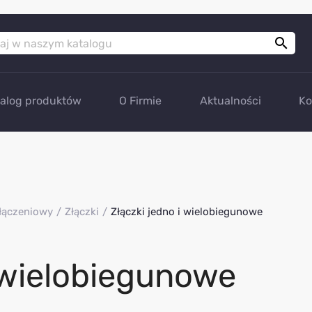

talog produktów
O Firmie
Aktualności
Ko
łączeniowy
Złączki
Złączki jedno i wielobiegunowe
i wielobiegunowe