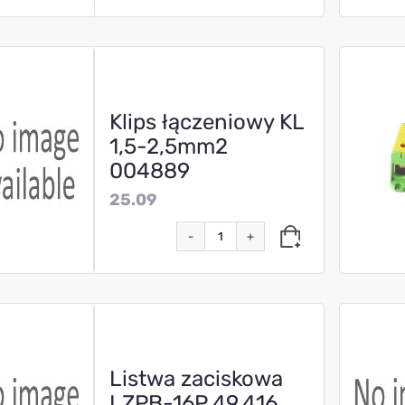
Klips łączeniowy KL
1,5-2,5mm2
004889
25.09
-
+
Listwa zaciskowa
LZPB-16P 49.416