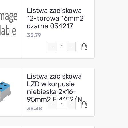
Listwa zaciskowa
12-torowa 16mm2
czarna 034217
35.79
-
+
Listwa zaciskowa
LZD w korpusie
niebieska 2x16-
95mm2 E.4152/N
-
+
38.38