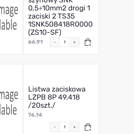
szynowy SNK
0,5÷10mm2 drogi 1
zaciski 2 TS35
1SNK508418R0000
(ZS10-SF)
66.91
-
+
Listwa zaciskowa
LZPB 8P 49.418
/20szt./
76.14
-
+