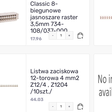
Classic 8-
biegunowe
jasnoszare raster
3,5mm 734-
108/037-000
-
+
17.96
Listwa zaciskowa
12-torowa 4 mm2
Z12/4 , Z1204
/10szt./
44.03
-
+