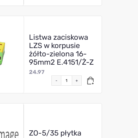
Listwa zaciskowa
LZS w korpusie
żółto-zielona 16-
95mm2 E.4151/Ż-Z
24.97
-
+
ZO-5/35 płytka