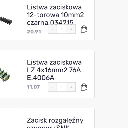
Listwa zaciskowa
12-torowa 10mm2
czarna 034215
-
+
20.91
Listwa zaciskowa
LZ 4x16mm2 76A
E.4006A
11.07
-
+
Zacisk rozgałęźny