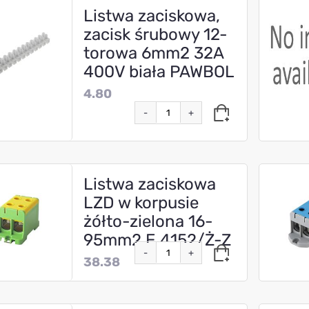
Listwa zaciskowa,
zacisk śrubowy 12-
torowa 6mm2 32A
400V biała PAWBOL
4.80
-
+
Listwa zaciskowa
LZD w korpusie
żółto-zielona 16-
95mm2 E.4152/Ż-Z
-
+
38.38