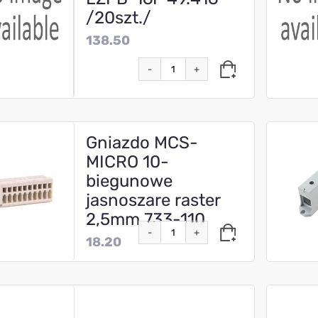
/20szt./
138.50
-
+
Gniazdo MCS-
MICRO 10-
biegunowe
jasnoszare raster
2,5mm 733-110
-
+
18.20