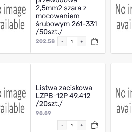
przewodowa
2,5mm2 szara z
mocowaniem
śrubowym 261-331
/50szt./
202.58
-
+
Listwa zaciskowa
LZPB-12P 49.412
/20szt./
98.89
-
+