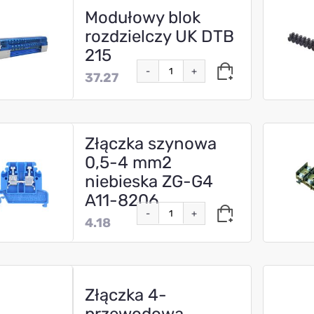
Modułowy blok
rozdzielczy UK DTB
215
-
+
37.27
Złączka szynowa
0,5-4 mm2
niebieska ZG-G4
A11-8206
-
+
4.18
Złączka 4-