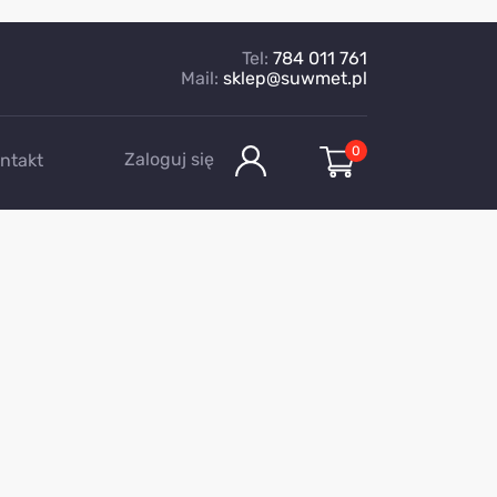
Tel:
784 011 761
Mail:
sklep@suwmet.pl
0
Zaloguj się
ntakt