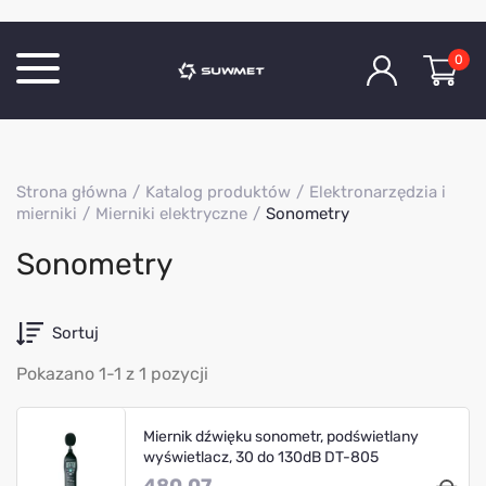
0
Katalog produktów
Strona główna
Katalog produktów
Elektronarzędzia i
O Firmie
mierniki
Mierniki elektryczne
Sonometry
Aktualności
Sonometry
Kontakt
Sortuj
Pokazano 1-1 z 1 pozycji
Miernik dźwięku sonometr, podświetlany
wyświetlacz, 30 do 130dB DT-805
480.07