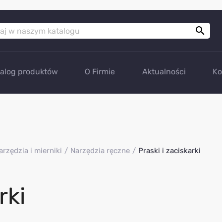

talog produktów
O Firmie
Aktualności
Ko
arzędzia i mierniki
Narzędzia ręczne
Praski i zaciskarki
rki