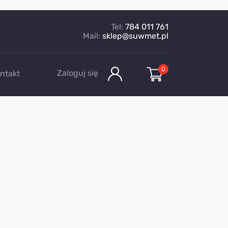
Tel:
784 011 761
Mail:
sklep@suwmet.pl
0
Zaloguj się
ntakt