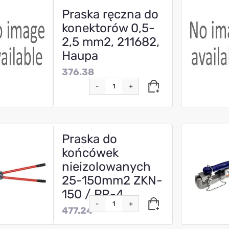
Praska ręczna do
konektorów 0,5-
2,5 mm2, 211682,
Haupa
376.38
-
+
Praska do
końcówek
nieizolowanych
25-150mm2 ZKN-
150 / PR-4
-
+
477.24