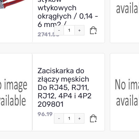
wtykowych
okrągłych / 0,14 -
6 mm2 /
-
+
2741.55
Zaciskarka do
złączy męskich
Do RJ45, RJ11,
RJ12, 4P4 i 4P2
209801
96.19
-
+