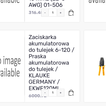
AWG) 01-506
316.48
-
+
Zaciskarka
akumulatorowa
do tulejek 6-120 /
Praska
akumulatorowa
do tulejek /
KLAUKE
GERMANY /
EKWF120ML
-
+
6000.92