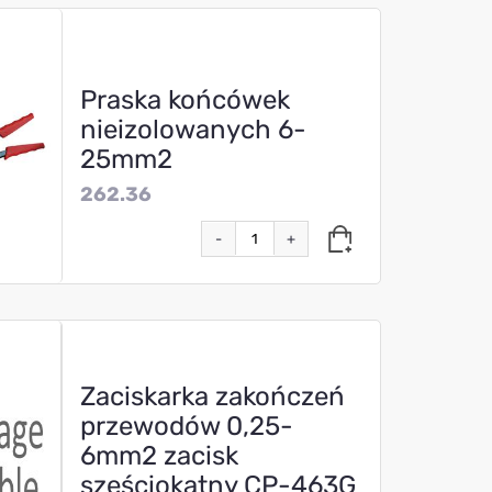
Praska końcówek
nieizolowanych 6-
25mm2
262.36
-
+
Zaciskarka zakończeń
przewodów 0,25-
6mm2 zacisk
sześciokątny CP-463G