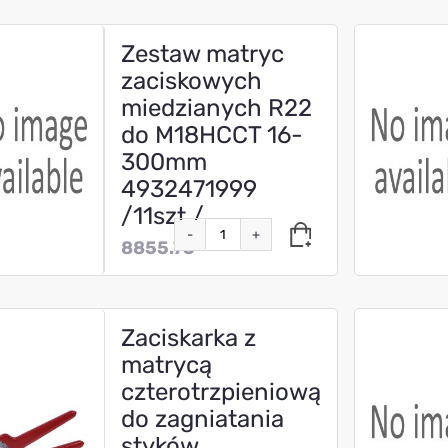
Zestaw matryc
zaciskowych
miedzianych R22
do M18HCCT 16-
300mm
4932471999
/11szt./
-
+
8855.75
Zaciskarka z
matrycą
czterotrzpieniową
do zagniatania
styków