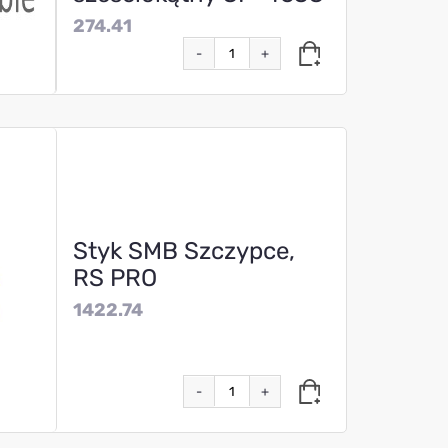
274.41
-
+
Styk SMB Szczypce,
RS PRO
1422.74
-
+