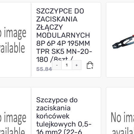
SZCZYPCE DO
ZACISKANIA
ZŁĄCZY
MODULARNYCH
8P 6P 4P 195MM
TPR SK5 MN-20-
180 /8szt./
-
+
55.84
Szczypce do
zaciskania
końcówek
tulejkowych 0,5-
16 mm2 (22-6