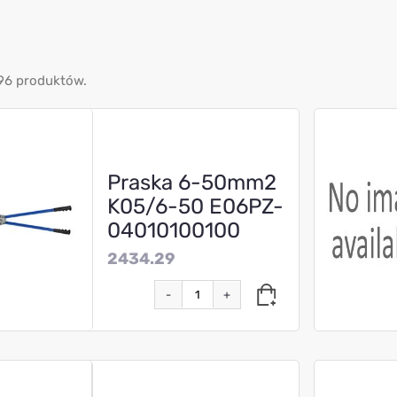
96 produktów.
Praska 6-50mm2
K05/6-50 E06PZ-
04010100100
2434.29
-
+