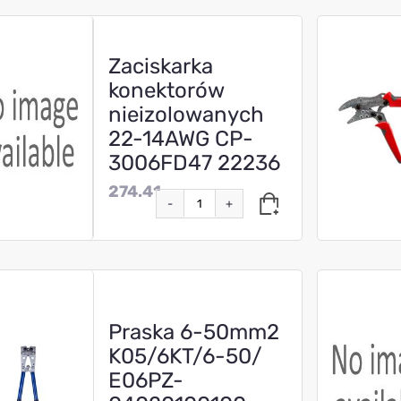
Zaciskarka
konektorów
nieizolowanych
22-14AWG CP-
3006FD47 22236
274.41
-
+
Praska 6-50mm2
K05/6KT/6-50/
E06PZ-