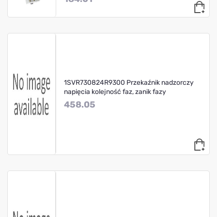
1SVR730824R9300 Przekaźnik nadzorczy
napięcia kolejność faz, zanik fazy
458.05