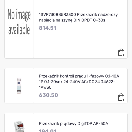
1SVR730885R3300 Przekaźnik nadzorczy
napięcia na szynę DIN DPDT 0÷30s
814.51
Przekaźnik kontroli prądu 1-fazowy 0,1-10A
1P 0,1-20sek 24-240V AC/DC 3UG4622-
1AW30
630.50
Przekaźnik prądowy DigiTOP AP-50A
184.01