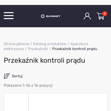
0
Katalog produktów
Strona główna
Katalog produktów
Aparatura
O Firmie
elektryczna
Przekaźniki
Przekaźnik kontroli prądu
Aktualności
Przekaźnik kontroli prądu
Kontakt
Sortuj
Pokazano 1-16 z 16 pozycji