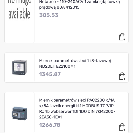
Netatmo - 110-240ACV 1 zamkniętą cewką
prądową 80A 412015
305.53
Miernik parametrów sieci 1 i 3-fazowej
ND20LITE22100M1
1345.87
Miernik parametrów sieci PAC2200 x/1A
x/5A licznik energii kl.1 MODBUS TCP/IP
RJ45 Webserwer 1DI 1DO DIN 7KM2200-
2EA30-1EA1
1266.78