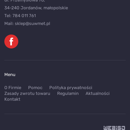
ul. Przemysłowa 76,
34-240 Jordanów, małopolskie
Tel:
784 011 761
Mail:
sklep@suwmet.pl
Menu
O Firmie
Pomoc
Polityka prywatności
Zasady zwrotu towaru
Regulamin
Aktualności
Kontakt
WEB
ISO