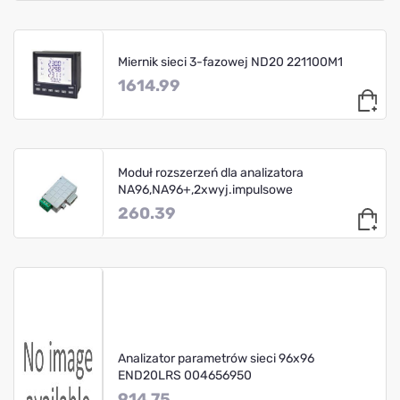
Miernik sieci 3-fazowej ND20 221100M1
1614.99
Moduł rozszerzeń dla analizatora
NA96,NA96+,2xwyj.impulsowe
260.39
Analizator parametrów sieci 96x96
END20LRS 004656950
914.75