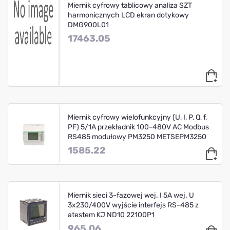
Miernik cyfrowy tablicowy analiza SZT
harmonicznych LCD ekran dotykowy
DMG900L01
17463.05
Miernik cyfrowy wielofunkcyjny (U, I, P, Q, f,
PF) 5/1A przekładnik 100-480V AC Modbus
RS485 modułowy PM3250 METSEPM3250
1585.22
Miernik sieci 3-fazowej wej. I 5A wej. U
3x230/400V wyjście interfejs RS-485 z
atestem KJ ND10 22100P1
965.06