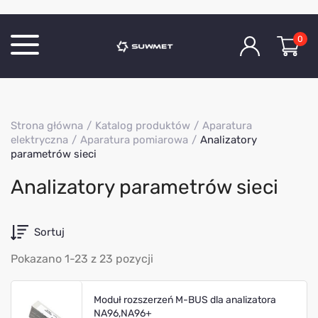
0
Katalog produktów
Strona główna
Katalog produktów
Aparatura
O Firmie
elektryczna
Aparatura pomiarowa
Analizatory
parametrów sieci
Aktualności
Kontakt
Analizatory parametrów sieci
Sortuj
Pokazano 1-23 z 23 pozycji
Moduł rozszerzeń M-BUS dla analizatora
NA96,NA96+