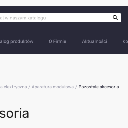

talog produktów
O Firmie
Aktualności
Ko
a elektryczna
Aparatura modułowa
Pozostałe akcesoria
soria