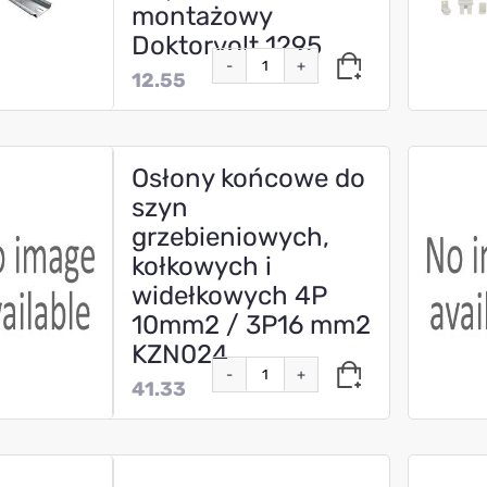
montażowy
Doktorvolt 1295
-
+
12.55
Osłony końcowe do
szyn
grzebieniowych,
kołkowych i
widełkowych 4P
10mm2 / 3P16 mm2
KZN024
-
+
41.33