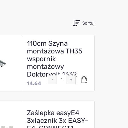
Sortuj
110cm Szyna
montażowa TH35
wspornik
montażowy
Doktorvolt 1332
-
+
14.64
Zaślepka easyE4
3xłącznik 3x EASY-