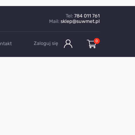
Tel:
784 011 761
Mail:
sklep@suwmet.pl
0
Zaloguj się
ntakt