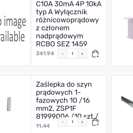
C10A 30mA 4P 10kA
typ A Wyłącznik
różnicowoprądowy
z członem
nadprądowym
RCBO SEZ 1459
341.94
-
+
Zaślepka do szyn
prądowych 1-
fazowych 10 /16
mm2, ZSP1F
81999006 /10 szt./
-
+
11.44