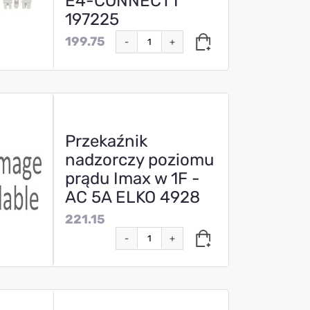
E4-CONNECT1
197225
199.75
-
+
Przekaźnik
nadzorczy poziomu
prądu Imax w 1F -
AC 5A ELKO 4928
221.15
-
+