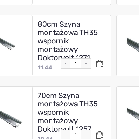
80cm Szyna
montażowa TH35
wspornik
montażowy
Doktorvolt 1271
-
+
11.44
70cm Szyna
montażowa TH35
wspornik
montażowy
Doktorvolt 1257
-
+
10.46