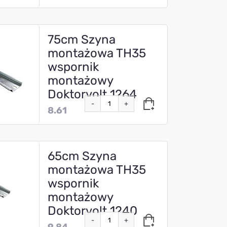
75cm Szyna
montażowa TH35
wspornik
montażowy
Doktorvolt 1264
-
+
8.61
65cm Szyna
montażowa TH35
wspornik
montażowy
Doktorvolt 1240
-
+
9.84