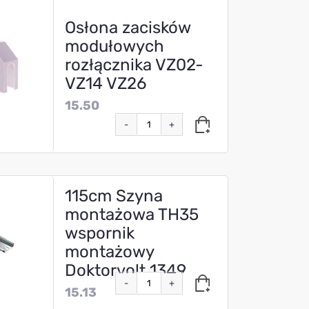
Osłona zacisków
modułowych
rozłącznika VZ02-
VZ14 VZ26
15.50
-
+
115cm Szyna
montażowa TH35
wspornik
montażowy
Doktorvolt 1349
-
+
15.13