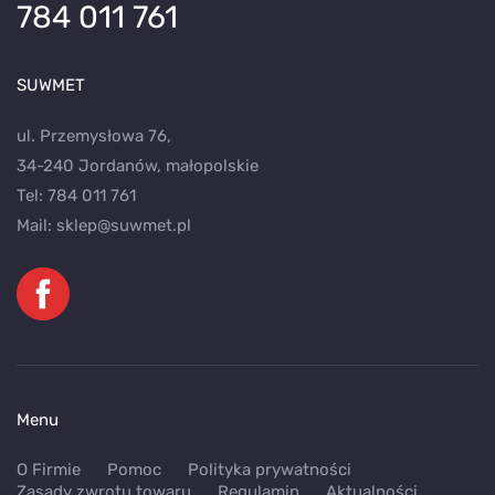
784 011 761
SUWMET
ul. Przemysłowa 76,
34-240 Jordanów, małopolskie
Tel:
784 011 761
Mail:
sklep@suwmet.pl
Menu
O Firmie
Pomoc
Polityka prywatności
Zasady zwrotu towaru
Regulamin
Aktualności