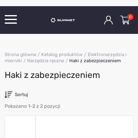
0
Katalog produktów
Strona główna
Katalog produktów
Elektronarzędzia i
O Firmie
mierniki
Narzędzia ręczne
Haki z zabezpieczeniem
Aktualności
Haki z zabezpieczeniem
Kontakt
Sortuj
Pokazano 1-2 z 2 pozycji