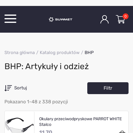
0
Katalog produktów
Strona główna
Katalog produktów
BHP
O Firmie
BHP: Artykuły i odzież
Aktualności
Kontakt
Filtr
Sortuj
Pokazano 1-48 z 338 pozycji
Okulary przeciwodpryskowe PARROT WHITE
Stalco
11.70