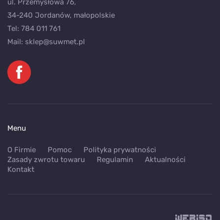
ul. Przemysłowa 76,
34-240 Jordanów, małopolskie
Tel:
784 011 761
Mail:
sklep@suwmet.pl
Menu
O Firmie
Pomoc
Polityka prywatności
Zasady zwrotu towaru
Regulamin
Aktualności
Kontakt
WEB
ISO