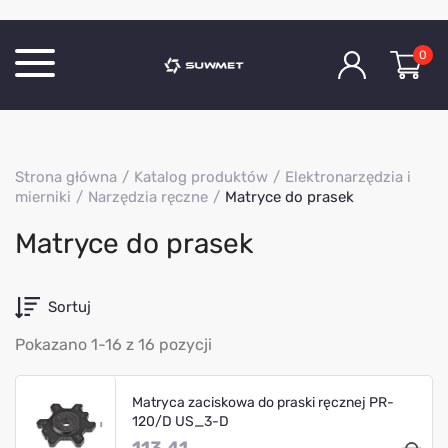
0
Katalog produktów
Strona główna
Katalog produktów
Elektronarzędzia i
O Firmie
mierniki
Narzędzia ręczne
Matryce do prasek
Aktualności
Matryce do prasek
Kontakt
Sortuj
Pokazano 1-16 z 16 pozycji
Matryca zaciskowa do praski ręcznej PR-
120/D US_3-D
113.41