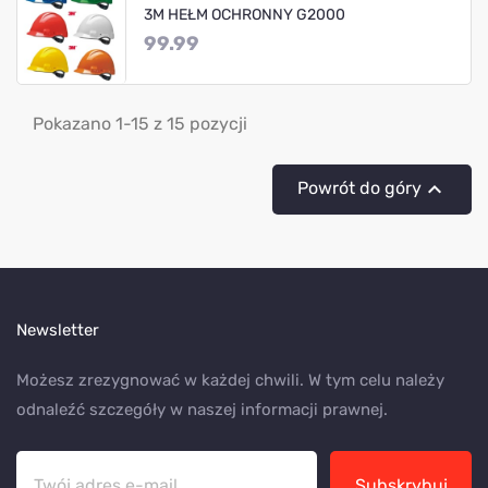
3M HEŁM OCHRONNY G2000
99.99
Pokazano 1-15 z 15 pozycji

Powrót do góry
Newsletter
Możesz zrezygnować w każdej chwili. W tym celu należy
odnaleźć szczegóły w naszej informacji prawnej.
Subskrybuj