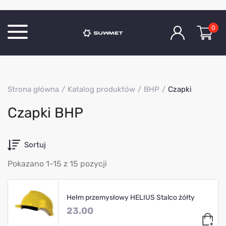
0
Katalog produktów
Strona główna
Katalog produktów
BHP
Czapki
O Firmie
Czapki BHP
Aktualności
Kontakt
Sortuj
Pokazano 1-15 z 15 pozycji
Hełm przemysłowy HELIUS Stalco żółty
23.00