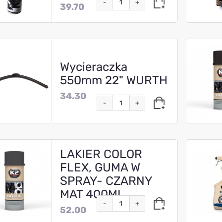
-
+
39.70
Wycieraczka
550mm 22" WURTH
34.30
-
+
LAKIER COLOR
FLEX, GUMA W
SPRAY- CZARNY
MAT 400ML
-
+
52.00