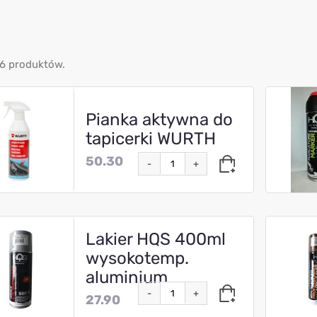
6 produktów.
Pianka aktywna do
tapicerki WURTH
50.30
-
+
Lakier HQS 400ml
wysokotemp.
aluminium
-
+
27.90