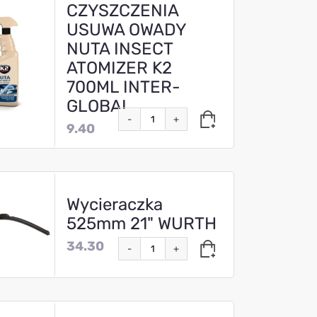
CZYSZCZENIA
USUWA OWADY
NUTA INSECT
ATOMIZER K2
700ML INTER-
GLOBAL
-
+
9.40
Wycieraczka
525mm 21" WURTH
34.30
-
+