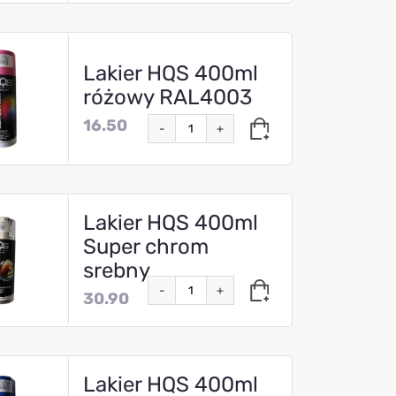
Lakier HQS 400ml
różowy RAL4003
16.50
-
+
Lakier HQS 400ml
Super chrom
srebny
-
+
30.90
Lakier HQS 400ml