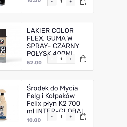
16.50
-
+
LAKIER COLOR
FLEX, GUMA W
SPRAY- CZARNY
POŁYSK 400ML
-
+
52.00
Środek do Mycia
Felg i Kołpaków
Felix płyn K2 700
ml INTER-GLOBAL
-
+
10.00