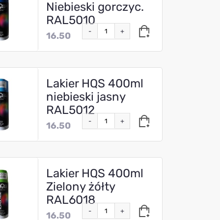
Niebieski gorczyc.
RAL5010
-
+
16.50
Lakier HQS 400ml
niebieski jasny
RAL5012
-
+
16.50
Lakier HQS 400ml
Zielony żółty
RAL6018
-
+
16.50