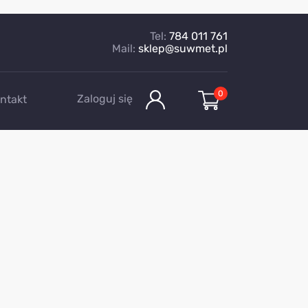
Tel:
784 011 761
Mail:
sklep@suwmet.pl
0
Zaloguj się
ntakt