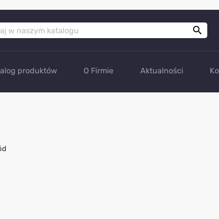

talog produktów
O Firmie
Aktualności
Ko
ód