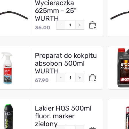
Wycieraczka
625mm - 25"
WURTH
-
+
36.00
Preparat do kokpitu
absobon 500ml
WURTH
-
+
67.90
Lakier HQS 500ml
fluor. marker
zielony