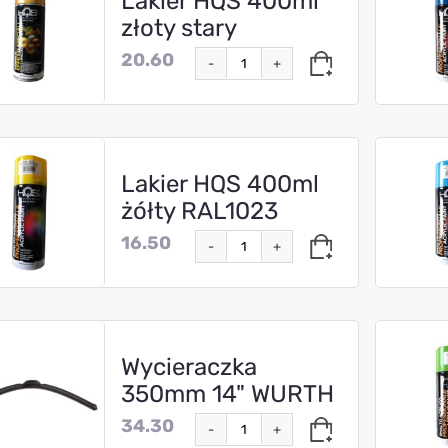
Lakier HQS 400ml
złoty stary
20.60
-
+
Lakier HQS 400ml
żółty RAL1023
16.50
-
+
Wycieraczka
350mm 14" WURTH
34.30
-
+