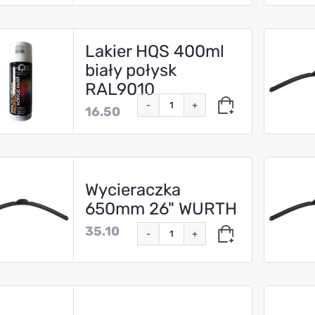
Lakier HQS 400ml
biały połysk
RAL9010
-
+
16.50
Wycieraczka
650mm 26" WURTH
35.10
-
+