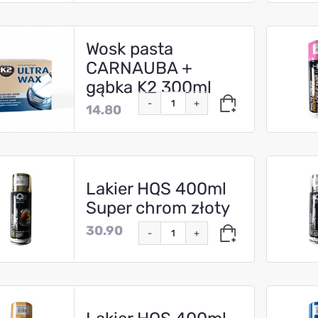
Wosk pasta
CARNAUBA +
gąbka K2 300ml
-
+
14.80
Lakier HQS 400ml
Super chrom złoty
30.90
-
+