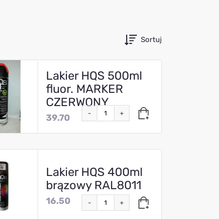
Sortuj
Lakier HQS 500ml
fluor. MARKER
CZERWONY
-
+
39.70
Lakier HQS 400ml
brązowy RAL8011
16.50
-
+