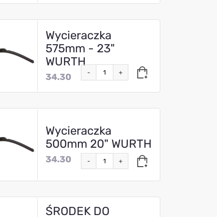
Wycieraczka
575mm - 23"
WURTH
-
+
34.30
Wycieraczka
500mm 20" WURTH
34.30
-
+
ŚRODEK DO