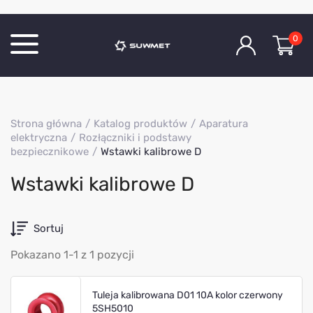
0
Katalog produktów
Strona główna
Katalog produktów
Aparatura
O Firmie
elektryczna
Rozłączniki i podstawy
bezpiecznikowe
Wstawki kalibrowe D
Aktualności
Kontakt
Wstawki kalibrowe D
Sortuj
Pokazano 1-1 z 1 pozycji
Tuleja kalibrowana D01 10A kolor czerwony
5SH5010