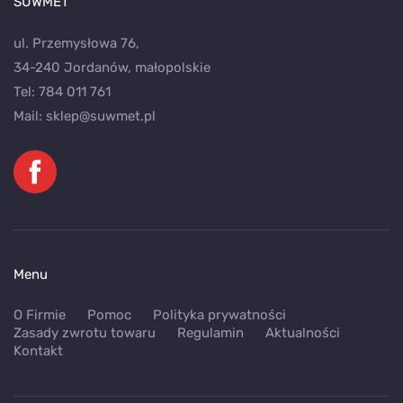
SUWMET
ul. Przemysłowa 76,
34-240 Jordanów, małopolskie
Tel:
784 011 761
Mail:
sklep@suwmet.pl
Menu
O Firmie
Pomoc
Polityka prywatności
Zasady zwrotu towaru
Regulamin
Aktualności
Kontakt