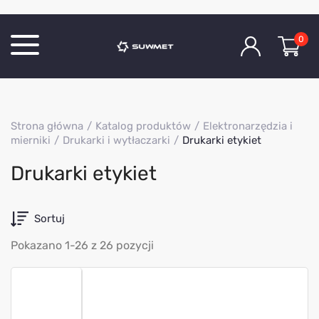
0
Katalog produktów
Strona główna
Katalog produktów
Elektronarzędzia i
O Firmie
mierniki
Drukarki i wytłaczarki
Drukarki etykiet
Aktualności
Drukarki etykiet
Kontakt
Sortuj
Pokazano 1-26 z 26 pozycji