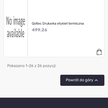
Qoltec Drukarka etykiet termiczna
499.26
Pokazano 1-26 z 26 pozycji

Powrót do góry