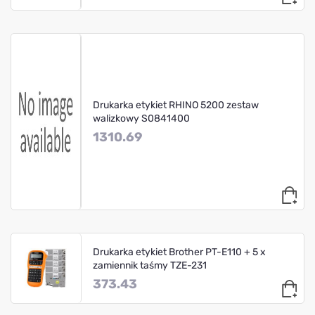
Drukarka etykiet RHINO 5200 zestaw
walizkowy S0841400
1310.69
Drukarka etykiet Brother PT-E110 + 5 x
zamiennik taśmy TZE-231
373.43