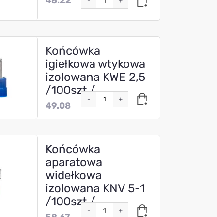
48.22
-
+
Końcówka
igiełkowa wtykowa
izolowana KWE 2,5
/100szt./
-
+
49.08
Końcówka
aparatowa
widełkowa
izolowana KNV 5-1
/100szt./
-
+
58.67