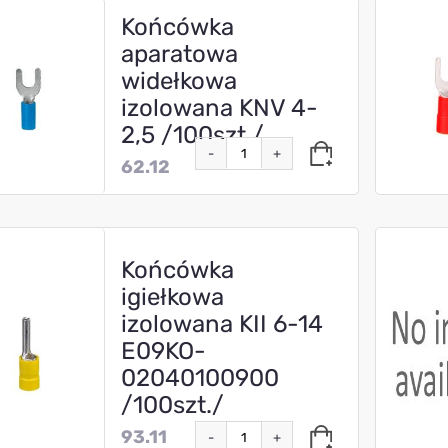
Końcówka
aparatowa
widełkowa
izolowana KNV 4-
2,5 /100szt./
-
+
62.12
Końcówka
igiełkowa
izolowana KII 6-14
E09KO-
02040100900
/100szt./
93.11
-
+