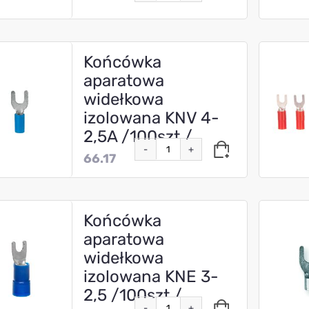
Końcówka
aparatowa
widełkowa
izolowana KNV 4-
2,5A /100szt./
-
+
66.17
Końcówka
aparatowa
widełkowa
izolowana KNE 3-
2,5 /100szt./
-
+