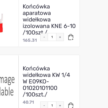
Końcówka
aparatowa
widełkowa
izolowana KNE 6-10
/100szt./
-
+
165.31
Końcówka
widełkowa KW 1/4
W E09KO-
01020101100
/100szt./
40.71
-
+