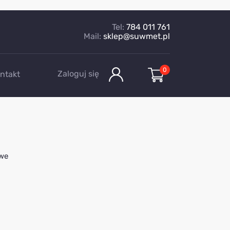
Tel:
784 011 761
Mail:
sklep@suwmet.pl
0
Zaloguj się
ntakt
owe