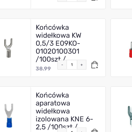
Końcówka
widełkowa KW
0,5/3 E09KO-
01020100301
/100szt./
-
+
38.99
Końcówka
aparatowa
widełkowa
izolowana KNE 6-
2,5 /100szt./