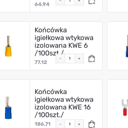
-
+
64.94
Końcówka
igiełkowa wtykowa
izolowana KWE 6
/100szt./
-
+
77.12
Końcówka
igiełkowa wtykowa
izolowana KWE 16
/100szt./
186.71
-
+