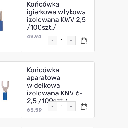
Końcówka
igiełkowa wtykowa
izolowana KWV 2,5
/100szt./
49.94
-
+
Końcówka
aparatowa
widełkowa
izolowana KNV 6-
2,5 /100szt./
-
+
63.59