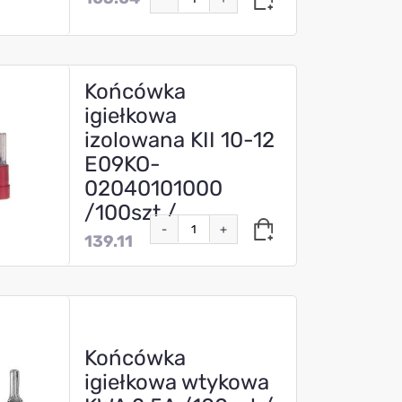
Końcówka
igiełkowa
izolowana KII 10-12
E09KO-
02040101000
/100szt./
-
+
139.11
Końcówka
igiełkowa wtykowa