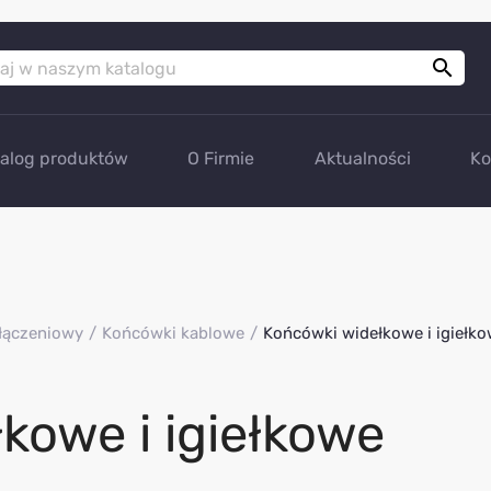

talog produktów
O Firmie
Aktualności
Ko
łączeniowy
Końcówki kablowe
Końcówki widełkowe i igiełk
kowe i igiełkowe