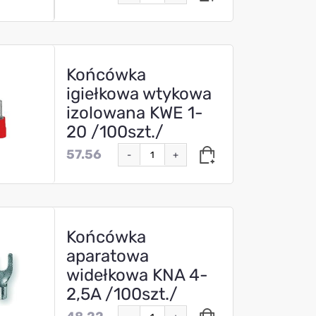
Końcówka
igiełkowa wtykowa
izolowana KWE 1-
20 /100szt./
57.56
-
+
Końcówka
aparatowa
widełkowa KNA 4-
2,5A /100szt./