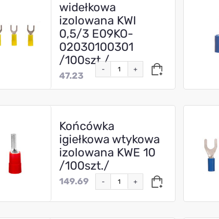
widełkowa
izolowana KWI
0,5/3 E09KO-
02030100301
/100szt./
-
+
47.23
Końcówka
igiełkowa wtykowa
izolowana KWE 10
/100szt./
149.69
-
+