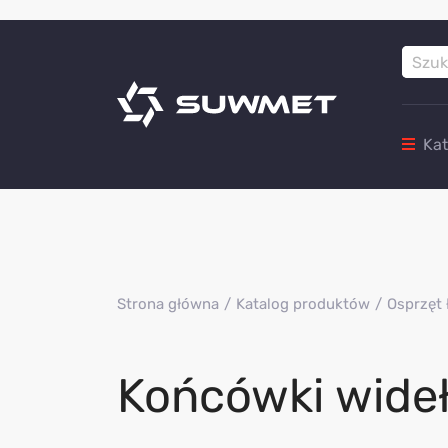
Ka
Strona główna
Katalog produktów
Osprzęt 
Końcówki wideł