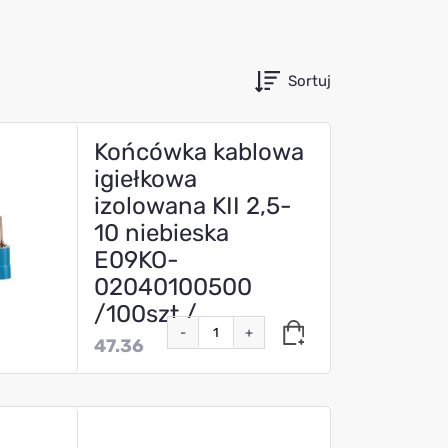
Sortuj
Końcówka kablowa
igiełkowa
izolowana KII 2,5-
10 niebieska
E09KO-
02040100500
/100szt./
-
+
47.36