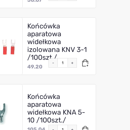
Końcówka
aparatowa
widełkowa
izolowana KNV 3-1
/100szt./
-
+
49.20
Końcówka
aparatowa
widełkowa KNA 5-
10 /100szt./
105.04
-
+