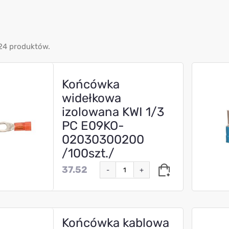
24 produktów.
Końcówka
widełkowa
izolowana KWI 1/3
PC E09KO-
02030300200
/100szt./
37.52
-
+
Końcówka kablowa