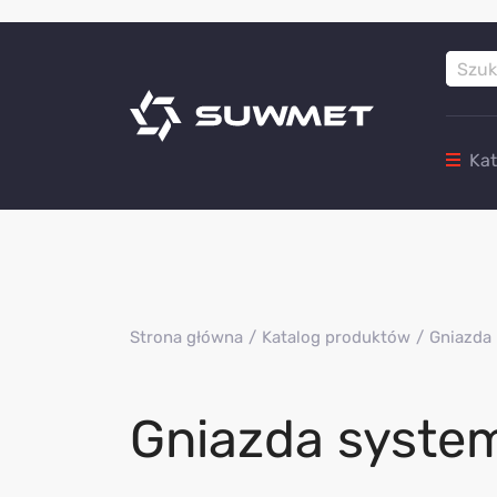
Ka
Strona główna
Katalog produktów
Gniazda i
Gniazda syste