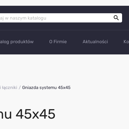

talog produktów
O Firmie
Aktualności
Ko
 łączniki
Gniazda systemu 45x45
mu 45x45