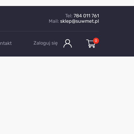
Tel:
784 011 761
Mail:
sklep@suwmet.pl
0
Zaloguj się
ntakt