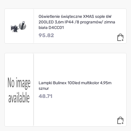
Oświetlenie świąteczne XMAS sople 6W
200LED 3,6m IP44 /8 programów/ zimna
biała D4CC01
95.82
Lampki Bulinex 100led multikolor 4,95m
sznur
48.71