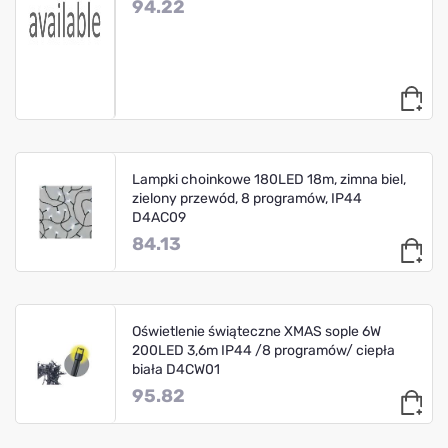
94.22
Lampki choinkowe 180LED 18m, zimna biel,
zielony przewód, 8 programów, IP44
D4AC09
84.13
Oświetlenie świąteczne XMAS sople 6W
200LED 3,6m IP44 /8 programów/ ciepła
biała D4CW01
95.82