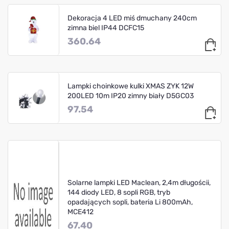
Dekoracja 4 LED miś dmuchany 240cm
zimna biel IP44 DCFC15
360.64
Lampki choinkowe kulki XMAS ZYK 12W
200LED 10m IP20 zimny biały D5GC03
97.54
Solarne lampki LED Maclean, 2,4m długościi,
144 diody LED, 8 sopli RGB, tryb
opadających sopli, bateria Li 800mAh,
MCE412
67.40