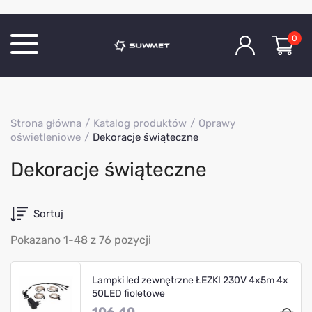
0
Katalog produktów
Strona główna
Katalog produktów
Oprawy
O Firmie
oświetleniowe
Dekoracje świąteczne
Aktualności
Dekoracje świąteczne
Kontakt
Sortuj
Pokazano 1-48 z 76 pozycji
Lampki led zewnętrzne ŁEZKI 230V 4x5m 4x
50LED fioletowe
106.40