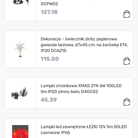
DCPW02
127.18
Dekoracje - świecznik złoty, papierowa
gwiazda beżowa, 67x45 cm, na żarówkę E14,
IP20 DCAZ15
115.50
Lampki choinkowe XMAS ZYK 6W 100LED
5m IP20 zimny biały D4GC02
45.39
Lampki led zewnętrzne ŁEZKI 12V 5m 50LED
czerwone IP65