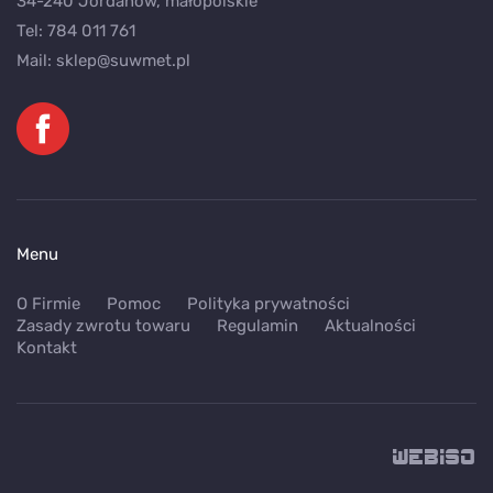
34-240 Jordanów, małopolskie
Tel:
784 011 761
Mail:
sklep@suwmet.pl
Menu
O Firmie
Pomoc
Polityka prywatności
Zasady zwrotu towaru
Regulamin
Aktualności
Kontakt
WEB
ISO