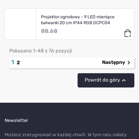
Projektor ogrodowy - 9 LED mieniące
bałwanki 20 cm IP44 RGB DCPC04
88.68
Pokazano 1-48 z 76 pozycji
1

Następny
2

Powrót do góry
Newsletter
Możesz zrezygnować w każdej chwili. W tym celu należy