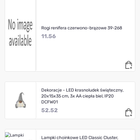
Rogi renifera czerwono-brązowe 39-268
11.56
Dekoracje - LED krasnoludek świąteczny,
20x15x35 cm, 3x AA ciepła biel, IP20
DCFW01
52.52
Lampki choinkowe LED Classic Cluster,