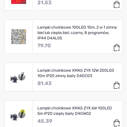
21.53
Lampki choinkowe 100LED 10m, 2 w 1 zimna
biel lub ciepła biel, czarny, 8 programów,
IP44 D4AL05
79.70
Lampki choinkowe XMAS ZYK 12W 200LED
10m IP20 zimny biały D4GC03
81.43
Lampki choinkowe XMAS ZYK 6W 100LED
5m IP20 ciepły biały D4GW02
45.39