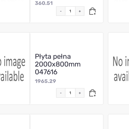
360.51
-
+
Płyta pełna
2000x800mm
047616
1965.29
-
+