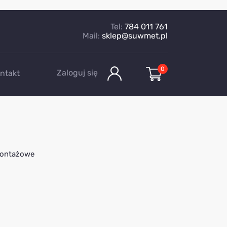
Tel:
784 011 761
Mail:
sklep@suwmet.pl
0
Zaloguj się
ntakt
montażowe