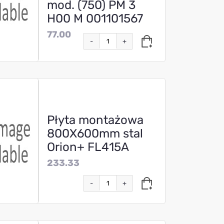
mod. (750) PM 3
H00 M 001101567
77.00
-
+
Płyta montażowa
800X600mm stal
Orion+ FL415A
233.33
-
+