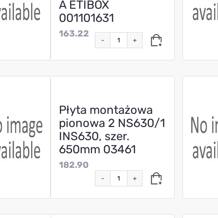
A ETIBOX
001101631
163.22
-
+
Płyta montażowa
pionowa 2 NS630/1
INS630, szer.
650mm 03461
182.90
-
+