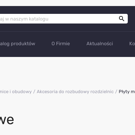

talog produktów
O Firmie
Aktualności
Ko
nice i obudowy
Akcesoria do rozbudowy rozdzielnic
Płyty 
we