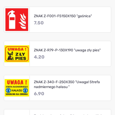
ZNAK Z-F001-FS150X150 "gaśnica"
7.50
ZNAK Z-R79-P-130X190 "uwaga zły pies"
4.20
ZNAK Z-34O-F-250X350 "Uwaga! Strefa
nadmiernego hałasu "
6.90