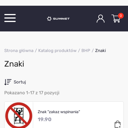
0
Katalog produktów
Strona główna
Katalog produktów
BHP
Znaki
O Firmie
Znaki
Aktualności
Kontakt
Sortuj
Pokazano 1-17 z 17 pozycji
Znak "zakaz wspinania"
19.90