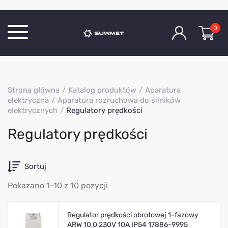
0
Katalog produktów
Strona główna
Katalog produktów
Aparatura
O Firmie
elektryczna
Aparatura rozruchowa do silników
elektrycznych
Regulatory prędkości
Aktualności
Kontakt
Regulatory prędkości
Sortuj
Pokazano 1-10 z 10 pozycji
Regulator prędkości obrotowej 1-fazowy
ARW 10,0 230V 10A IP54 17886-9995