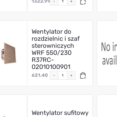
1322.99
-
+
Wentylator do
rozdzielnic i szaf
sterowniczych
WRF 550/230
R37RC-
02010100901
621.40
-
+
Wentylator sufitowy