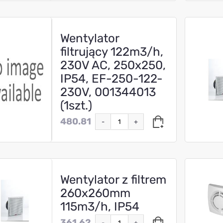
Wentylator
filtrujący 122m3/h,
230V AC, 250x250,
IP54, EF-250-122-
230V, 001344013
(1szt.)
480.81
-
+
Wentylator z filtrem
260x260mm
115m3/h, IP54
361.62
-
+