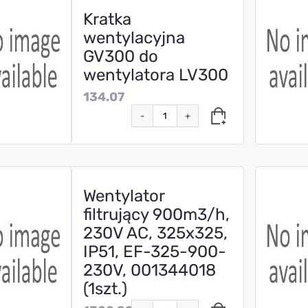
Kratka
wentylacyjna
GV300 do
wentylatora LV300
134.07
-
+
Wentylator
filtrujący 900m3/h,
230V AC, 325x325,
IP51, EF-325-900-
230V, 001344018
(1szt.)