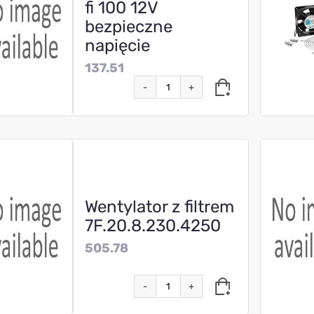
fi 100 12V
bezpieczne
napięcie
137.51
-
+
Wentylator z filtrem
7F.20.8.230.4250
505.78
-
+