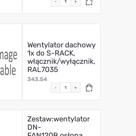
-
+
Wentylator dachowy
1x do S-RACK,
włącznik/wyłącznik,
RAL7035
343.54
-
+
Zestaw:wentylator
DN-
FAN120B,osłona