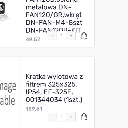
metalowa DN-
FAN120/GR,wkręt
DN-FAN-M4-8szt
DN-FAN120B-KIT
-
+
49.57
Kratka wylotowa z
filtrem 325x325,
IP54, EF-325E,
001344034 (1szt.)
139.61
-
+