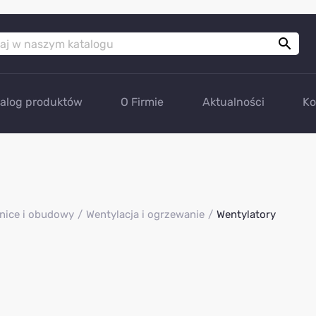

talog produktów
O Firmie
Aktualności
Ko
nice i obudowy
Wentylacja i ogrzewanie
Wentylatory