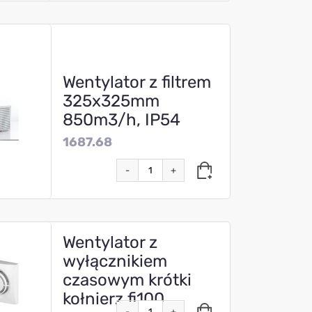
Wentylator z filtrem
325x325mm
850m3/h, IP54
1687.68
-
+
Wentylator z
wyłącznikiem
czasowym krótki
kołnierz fi100
-
+