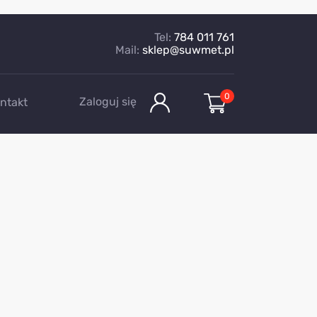
Tel:
784 011 761
Mail:
sklep@suwmet.pl
0
Zaloguj się
ntakt