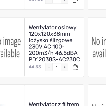
Wentylator osiowy
120x120x38mm
łożysko ślizgowe
230V AC 100-
200m3/h 46.5dBA
PD12038S-AC230C
44.53
-
+
Wentylator z filtrem