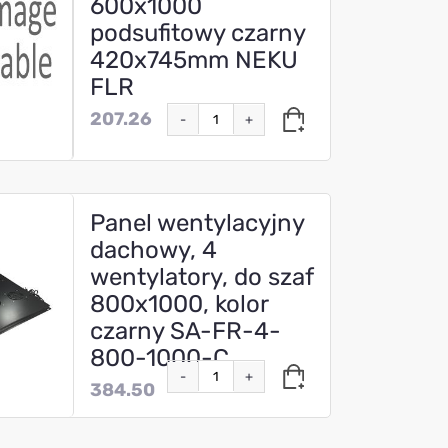
600x1000
podsufitowy czarny
420x745mm NEKU
FLR
207.26
-
+
Panel wentylacyjny
dachowy, 4
wentylatory, do szaf
800x1000, kolor
czarny SA-FR-4-
800-1000-C
-
+
384.50