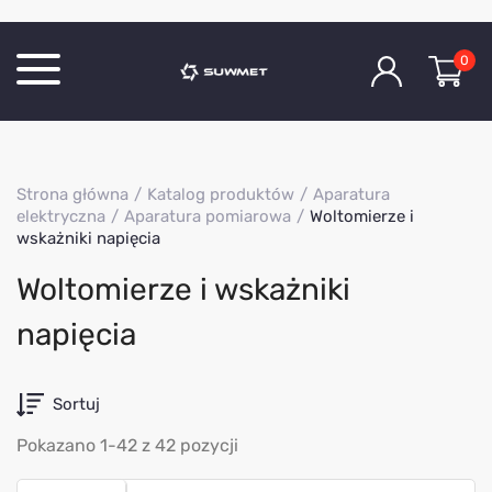
0
Katalog produktów
Strona główna
Katalog produktów
Aparatura
O Firmie
elektryczna
Aparatura pomiarowa
Woltomierze i
wskażniki napięcia
Aktualności
Kontakt
Woltomierze i wskażniki
napięcia
Sortuj
Pokazano 1-42 z 42 pozycji