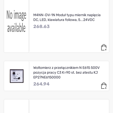
M4NN-DV-1N Moduł typu miernik napięcia
DC, LED, klawiatura foliowa, 5...24VDC
268.63
Woltomierz z przełącznikiem N E615 500V
pozycja pracy C3 K=90 st. bez atestu KJ
EP27NE6150000
264.94