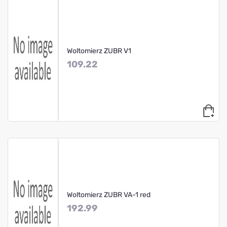
Woltomierz ZUBR V1
109.22
Woltomierz ZUBR VA-1 red
192.99