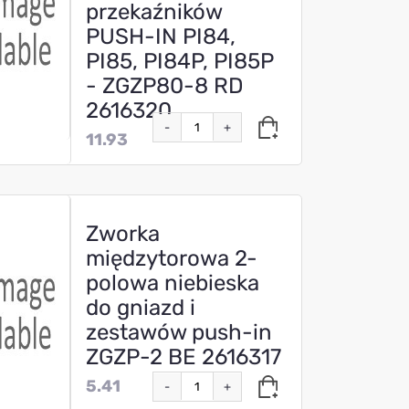
przekaźników
PUSH-IN PI84,
PI85, PI84P, PI85P
- ZGZP80-8 RD
2616320
-
+
11.93
Zworka
międzytorowa 2-
polowa niebieska
do gniazd i
zestawów push-in
ZGZP-2 BE 2616317
5.41
-
+