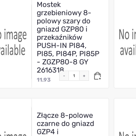
Mostek
grzebieniowy 8-
polowy szary do
gniazd GZP80 i
przekaźników
PUSH-IN PI84,
PI85, PI84P, PI85P
- ZGZP80-8 GY
2616318
-
+
11.93
Złącze 8-polowe
czarne do gniazd
GZP4 i