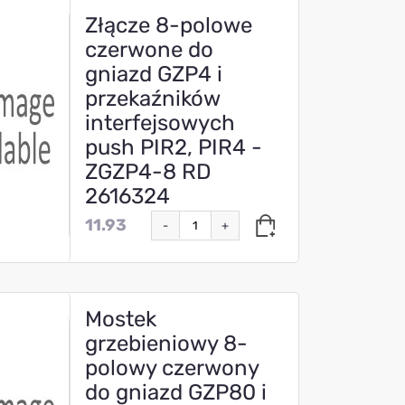
Złącze 8-polowe
czerwone do
gniazd GZP4 i
przekaźników
interfejsowych
push PIR2, PIR4 -
ZGZP4-8 RD
2616324
11.93
-
+
Mostek
grzebieniowy 8-
polowy czerwony
do gniazd GZP80 i