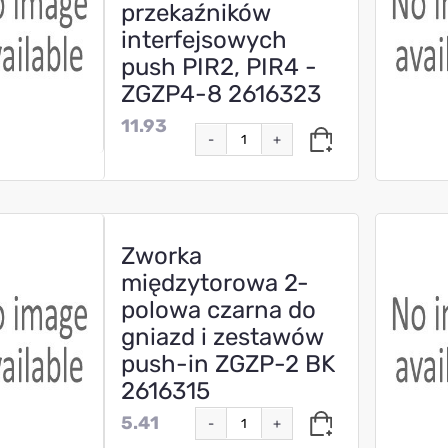
przekaźników
interfejsowych
push PIR2, PIR4 -
ZGZP4-8 2616323
11.93
-
+
Zworka
międzytorowa 2-
polowa czarna do
gniazd i zestawów
push-in ZGZP-2 BK
2616315
5.41
-
+