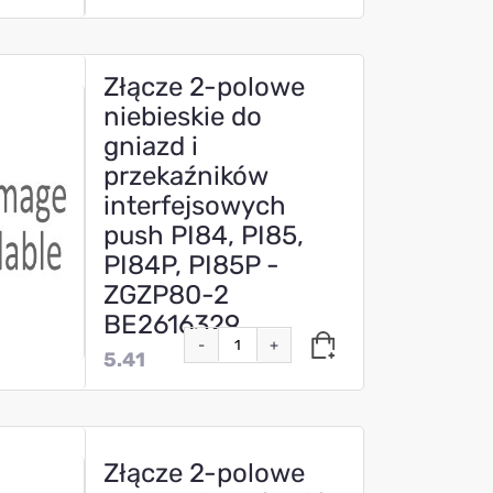
Złącze 2-polowe
niebieskie do
gniazd i
przekaźników
interfejsowych
push PI84, PI85,
PI84P, PI85P -
ZGZP80-2
BE2616329
-
+
5.41
Złącze 2-polowe