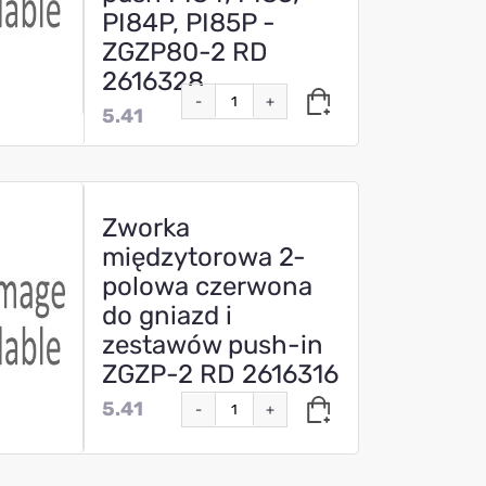
PI84P, PI85P -
ZGZP80-2 RD
2616328
-
+
5.41
Zworka
międzytorowa 2-
polowa czerwona
do gniazd i
zestawów push-in
ZGZP-2 RD 2616316
5.41
-
+