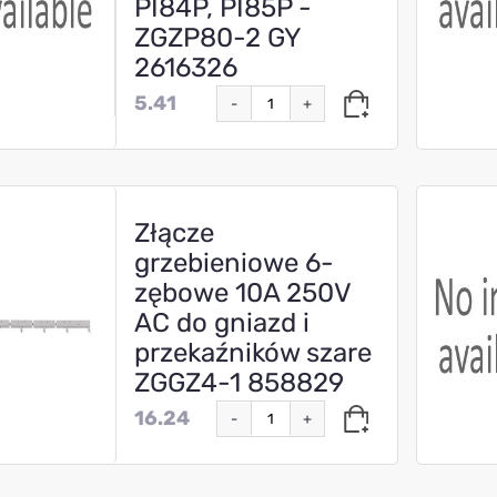
PI84P, PI85P -
ZGZP80-2 GY
2616326
5.41
-
+
Złącze
grzebieniowe 6-
zębowe 10A 250V
AC do gniazd i
przekaźników szare
ZGGZ4-1 858829
16.24
-
+