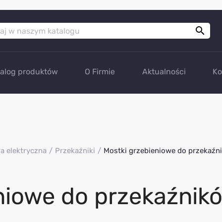

talog produktów
O Firmie
Aktualności
Ko
a elektryczna
Przekaźniki
Mostki grzebieniowe do przekaźn
niowe do przekaźnik