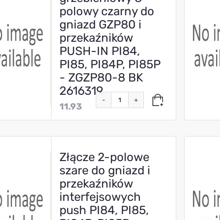
polowy czarny do
gniazd GZP80 i
przekaźników
PUSH-IN PI84,
PI85, PI84P, PI85P
- ZGZP80-8 BK
2616319
-
+
11.93
Złącze 2-polowe
szare do gniazd i
przekaźników
interfejsowych
push PI84, PI85,