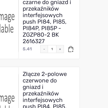
czarne do gniazd i
przekaźników
interfejsowych
push PI84, PI85,
PI84P, PI85P -
ZGZP80-2 BK
2616327
5.41
-
+
Złącze 2-polowe
czerwone do
gniazd i
przekaźników
interfejsowych
push PI84, PI85,