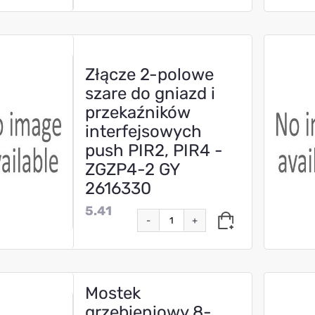
Złącze 2-polowe
szare do gniazd i
przekaźników
interfejsowych
push PIR2, PIR4 -
ZGZP4-2 GY
2616330
5.41
-
+
Mostek
grzebieniowy 8-