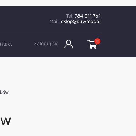
Tel:
784 011 761
Mail:
sklep@suwmet.pl
0
Zaloguj się
ntakt
ików
ów