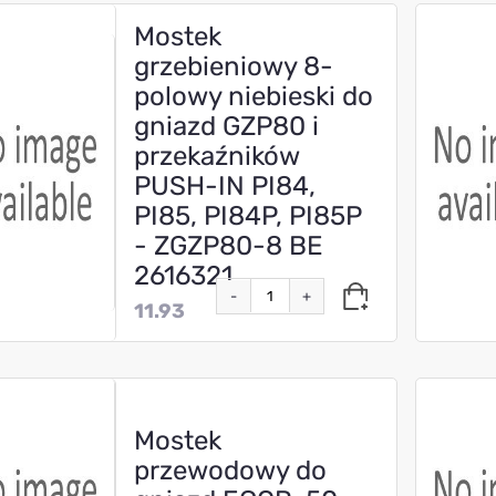
Mostek
grzebieniowy 8-
polowy niebieski do
gniazd GZP80 i
przekaźników
PUSH-IN PI84,
PI85, PI84P, PI85P
- ZGZP80-8 BE
2616321
-
+
11.93
Mostek
przewodowy do