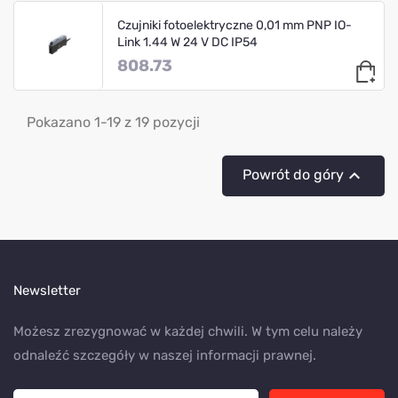
Czujniki fotoelektryczne 0,01 mm PNP IO-
Link 1.44 W 24 V DC IP54
808.73
Pokazano 1-19 z 19 pozycji

Powrót do góry
Newsletter
Możesz zrezygnować w każdej chwili. W tym celu należy
odnaleźć szczegóły w naszej informacji prawnej.