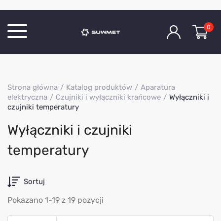
0
Katalog produktów
Strona główna
Katalog produktów
Aparatura
O Firmie
elektryczna
Czujniki i wyłączniki krańcowe
Wyłączniki i
czujniki temperatury
Aktualności
Kontakt
Wyłączniki i czujniki
temperatury
Sortuj
Pokazano 1-19 z 19 pozycji