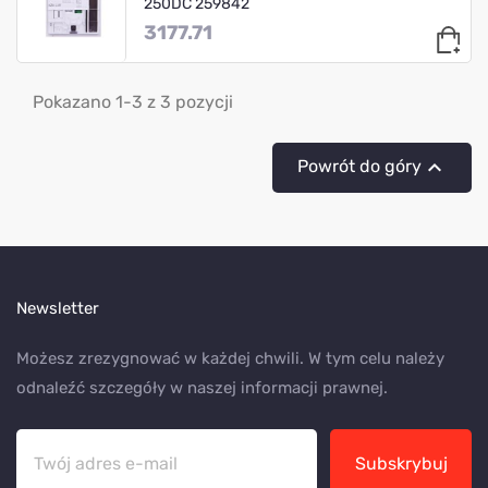
250DC 259842
3177.71
Pokazano 1-3 z 3 pozycji

Powrót do góry
Newsletter
Możesz zrezygnować w każdej chwili. W tym celu należy
odnaleźć szczegóły w naszej informacji prawnej.
Subskrybuj