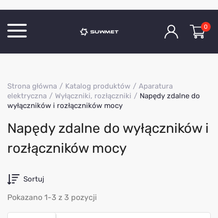
0
Katalog produktów
Strona główna
Katalog produktów
Aparatura
O Firmie
elektryczna
Wyłączniki, rozłączniki
Napędy zdalne do
wyłączników i rozłączników mocy
Aktualności
Kontakt
Napędy zdalne do wyłączników i
rozłączników mocy
Sortuj
Pokazano 1-3 z 3 pozycji