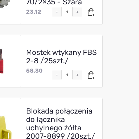
70/2×35 - Szara
23.12
-
+
Mostek wtykany FBS
2-8 /25szt./
58.30
-
+
Blokada połączenia
do łącznika
uchylnego żółta
2007-8899 /20szt./