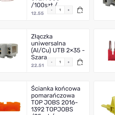
/100szt./
-
+
12.55
Złączka
uniwersalna
(Al/Cu) UTB 2×35 -
Szara
-
+
22.51
Ścianka końcowa
pomarańczowa
TOP JOBS 2016-
1392 TOPJOBS