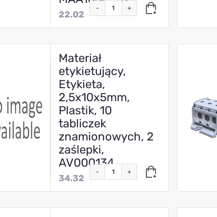
-
+
22.02
Materiał
etykietujący,
Etykieta,
2,5x10x5mm,
Plastik, 10
tabliczek
znamionowych, 2
zaślepki,
AV000134
-
+
34.32