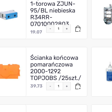
1-torowa ZJUN-
95/BL niebieska
R34RR-
07010002803
-
+
19.07
Ścianka końcowa
pomarańczowa
2000-1292
TOPJOBS /25szt./
39.73
-
+