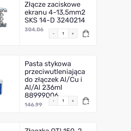
Złącze zaciskowe
ekranu 4-13,5mm2
SKS 14-D 3240214
304.06
-
+
Pasta stykowa
przeciwutleniająca
do złączek Al/Cu i
Al/Al 236ml
88999006
-
+
146.99
Złączka OTL150-2