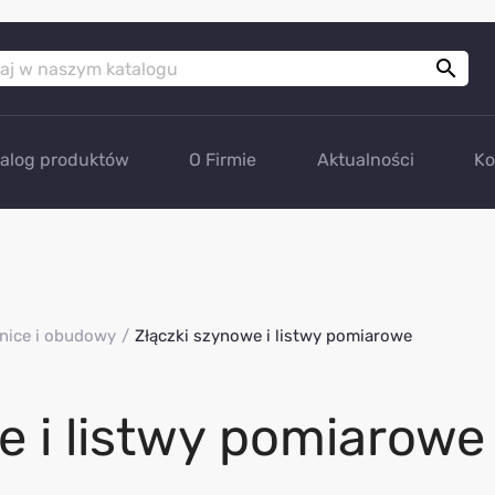

talog produktów
O Firmie
Aktualności
Ko
nice i obudowy
Złączki szynowe i listwy pomiarowe
e i listwy pomiarowe