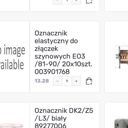
Oznacznik
elastyczny do
złączek
szynowych EO3
/81-90/ 20x10szt.
003901768
13.28
-
+
Oznacznik DK2/Z5
/L3/ biały
89277006