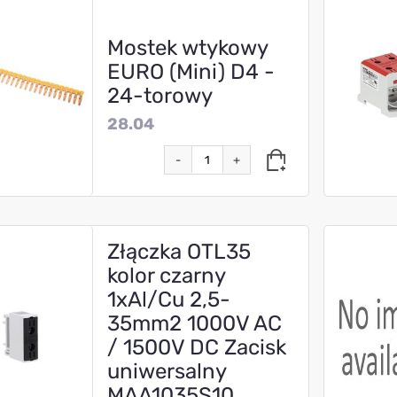
Mostek wtykowy
EURO (Mini) D4 -
24-torowy
28.04
-
+
Złączka OTL35
kolor czarny
1xAl/Cu 2,5-
35mm2 1000V AC
/ 1500V DC Zacisk
uniwersalny
MAA1035S10