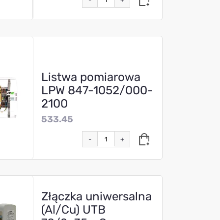
Listwa pomiarowa
LPW 847-1052/000-
2100
533.45
-
+
Złączka uniwersalna
(Al/Cu) UTB