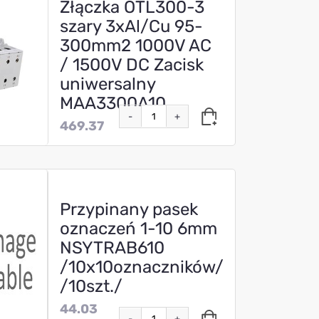
Złączka OTL300-3
szary 3xAl/Cu 95-
300mm2 1000V AC
/ 1500V DC Zacisk
uniwersalny
MAA3300A10
-
+
469.37
Przypinany pasek
oznaczeń 1-10 6mm
NSYTRAB610
/10x10oznaczników/
/10szt./
44.03
-
+