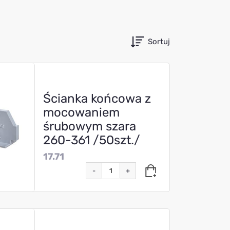
Sortuj
Ścianka końcowa z
mocowaniem
śrubowym szara
260-361 /50szt./
17.71
-
+