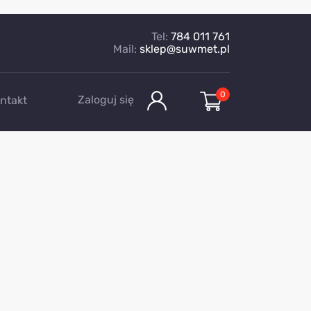
Tel:
784 011 761
Mail:
sklep@suwmet.pl
0
Zaloguj się
ntakt