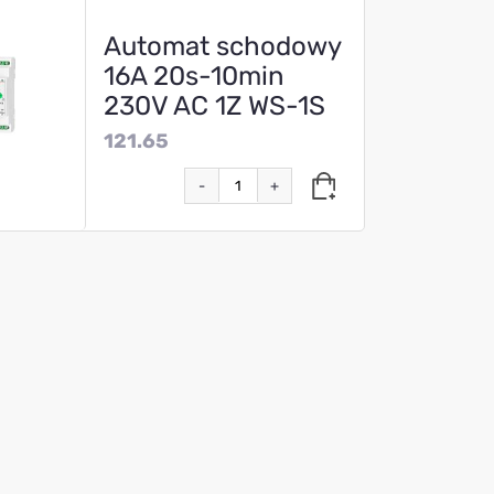
Automat schodowy
16A 20s-10min
230V AC 1Z WS-1S
121.65
-
+