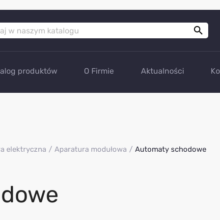

talog produktów
O Firmie
Aktualności
Ko
a elektryczna
Aparatura modułowa
Automaty schodowe
odowe