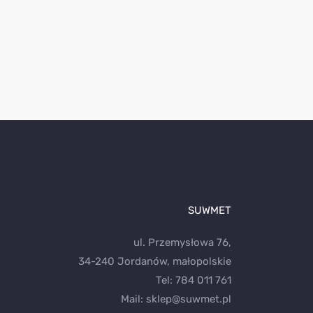
SUWMET
ul. Przemysłowa 76,
34-240 Jordanów, małopolskie
Tel:
784 011 761
Mail:
sklep@suwmet.pl