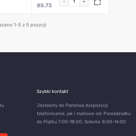
-
+
85.73
zano 1-5 z 5 pozycji
Szybki kontakt
lu
Jesteśmy do Państwa dyspozycji
telefonicznie, jak i mailowo od: Poniedziałku
do Piątku 7:00-18:00, Sobota: 8:00-14:00