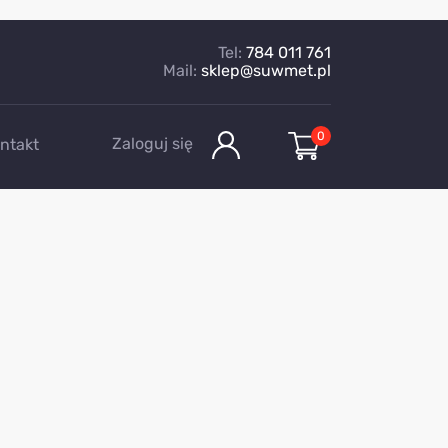
Tel:
784 011 761
Mail:
sklep@suwmet.pl
0
Zaloguj się
ntakt