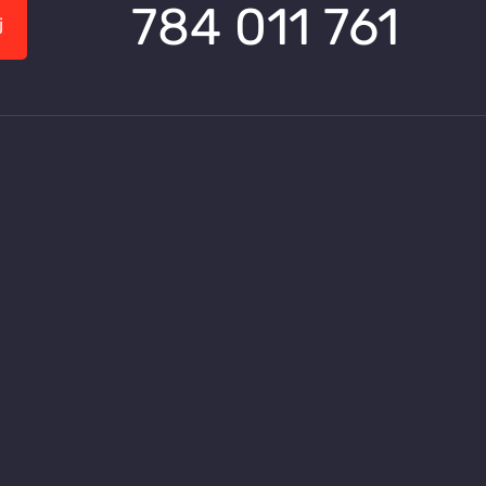
784 011 761
j