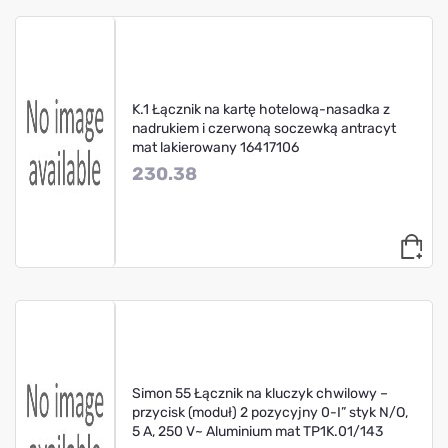
K.1 Łącznik na kartę hotelową-nasadka z
nadrukiem i czerwoną soczewką antracyt
mat lakierowany 16417106
230.38
Simon 55 Łącznik na kluczyk chwilowy –
przycisk (moduł) 2 pozycyjny 0-I” styk N/O,
5 A, 250 V~ Aluminium mat TP1K.01/143