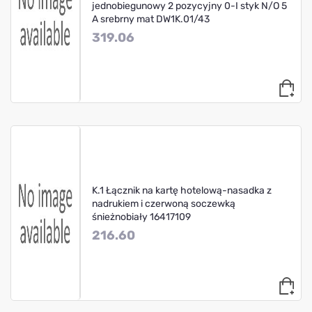
jednobiegunowy 2 pozycyjny 0-I styk N/O 5
A srebrny mat DW1K.01/43
319.06
K.1 Łącznik na kartę hotelową-nasadka z
nadrukiem i czerwoną soczewką
śnieżnobiały 16417109
216.60