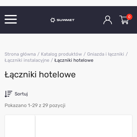
0
Katalog produktów
Strona główna
Katalog produktów
Gniazda i łączniki
O Firmie
Łączniki instalacyjne
Łączniki hotelowe
Aktualności
Łączniki hotelowe
Kontakt
Sortuj
Pokazano 1-29 z 29 pozycji