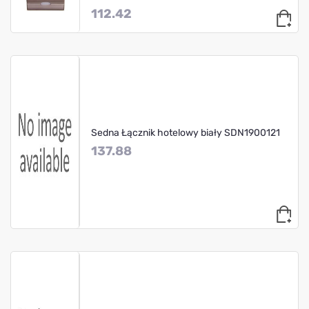
112.42
Sedna Łącznik hotelowy biały SDN1900121
137.88