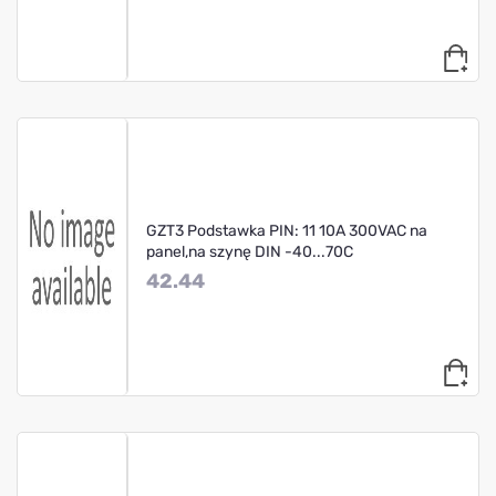
GZT3 Podstawka PIN: 11 10A 300VAC na
panel,na szynę DIN -40...70C
42.44