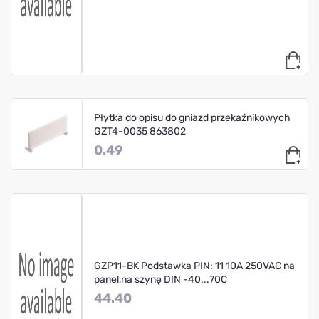
Płytka do opisu do gniazd przekaźnikowych
GZT4-0035 863802
0.49
GZP11-BK Podstawka PIN: 11 10A 250VAC na
panel,na szynę DIN -40...70C
44.40