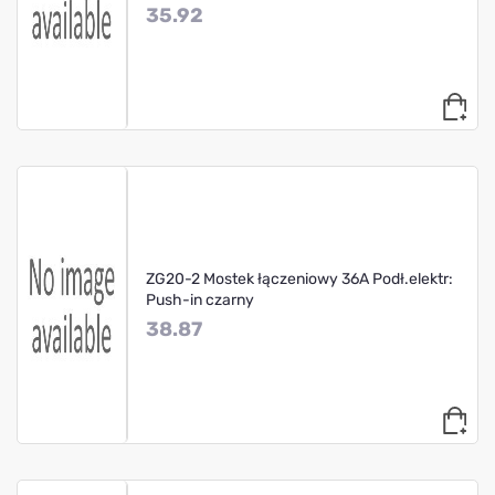
35.92
ZG20-2 Mostek łączeniowy 36A Podł.elektr:
Push-in czarny
38.87