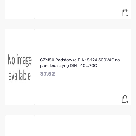
GZM80 Podstawka PIN: 8 12A 300VAC na
panel,na szynę DIN -40...70C
37.52