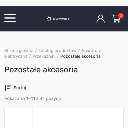
0
Katalog produktów
Strona główna
Katalog produktów
Aparatura
O Firmie
elektryczna
Przekaźniki
Pozostałe akcesoria
Aktualności
Pozostałe akcesoria
Kontakt
Sortuj
Pokazano 1-41 z 41 pozycji