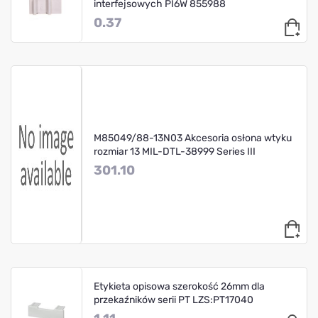
interfejsowych PI6W 855988
0.37
M85049/88-13N03 Akcesoria osłona wtyku
rozmiar 13 MIL-DTL-38999 Series III
301.10
Etykieta opisowa szerokość 26mm dla
przekaźników serii PT LZS:PT17040