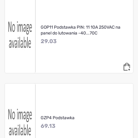
GOP11 Podstawka PIN: 11 10A 250VAC na
panel do lutowania -40...70C
29.03
GZP4 Podstawka
69.13