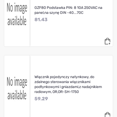
GZF80 Podstawka PIN: 8 10A 250VAC na
panel,na szynę DIN -40...70C
81.43
Włącznik pojedynczy natynkowy, do
zdalnego sterowania włącznikami
podtynkowymi i gniazdami,z nadajnikiem
radiowym, OR,OR-SH-1750
59.29