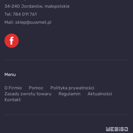
34-240 Jordanów, małopolskie
Tel:
784 011 761
Mail:
sklep@suwmet.pl
Menu
O Firmie
Pomoc
Polityka prywatności
Zasady zwrotu towaru
Regulamin
Aktualności
Kontakt
WEB
ISO