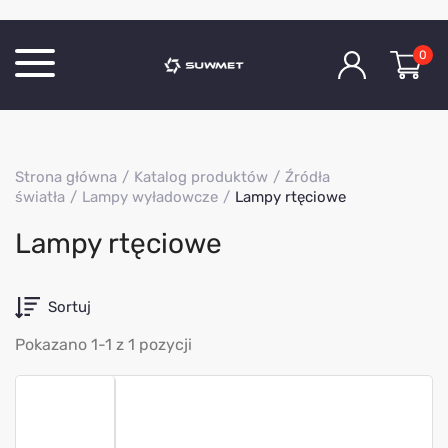
0
Katalog produktów
Strona główna
Katalog produktów
Źródła
O Firmie
światła
Lampy wyładowcze
Lampy rtęciowe
Aktualności
Lampy rtęciowe
Kontakt
Sortuj
Pokazano 1-1 z 1 pozycji