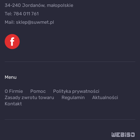
34-240 Jordanów, małopolskie
Tel:
784 011 761
Mail:
sklep@suwmet.pl
Menu
O Firmie
Pomoc
Polityka prywatności
Zasady zwrotu towaru
Regulamin
Aktualności
Kontakt
WEB
ISO