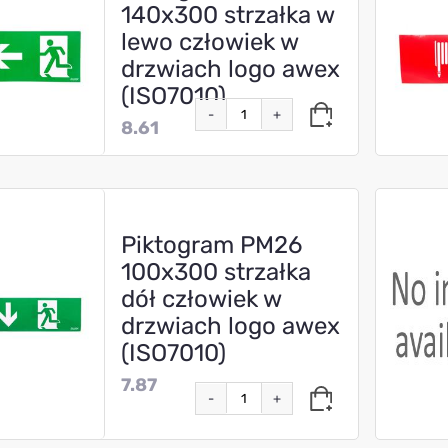
140x300 strzałka w
lewo człowiek w
drzwiach logo awex
(ISO7010)
-
+
8.61
Piktogram PM26
100x300 strzałka
dół człowiek w
drzwiach logo awex
(ISO7010)
7.87
-
+