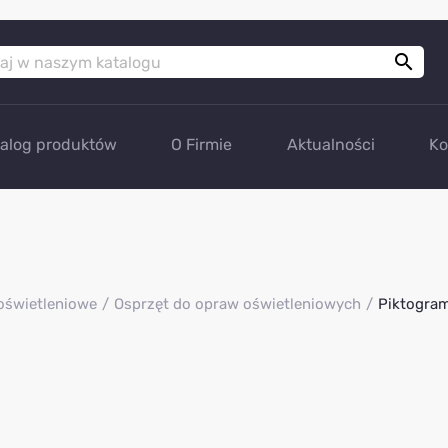

talog produktów
O Firmie
Aktualności
Ko
oświetleniowe
Osprzęt do opraw oświetleniowych
Piktogra