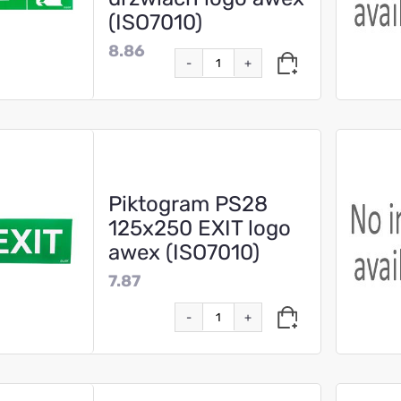
(ISO7010)
8.86
-
+
Piktogram PS28
125x250 EXIT logo
awex (ISO7010)
7.87
-
+