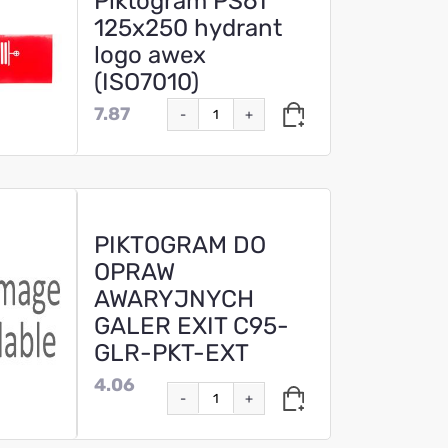
Piktogram PS61
125x250 hydrant
logo awex
(ISO7010)
7.87
-
+
PIKTOGRAM DO
OPRAW
AWARYJNYCH
GALER EXIT C95-
GLR-PKT-EXT
4.06
-
+