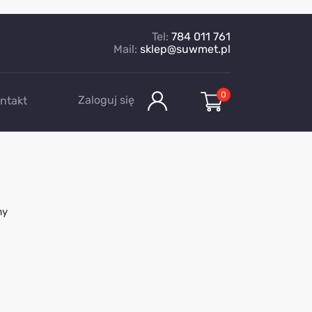
Tel:
784 011 761
Mail:
sklep@suwmet.pl
0
Zaloguj się
ntakt
my