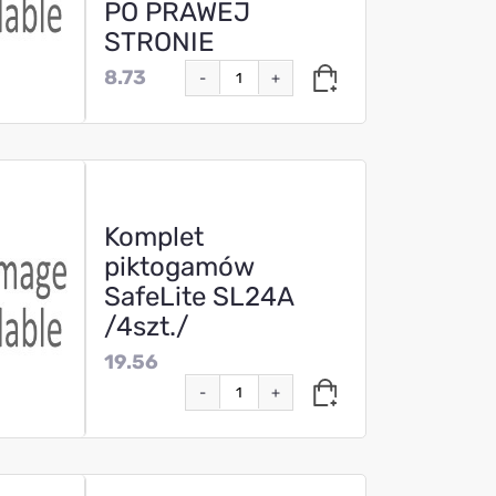
PO PRAWEJ
STRONIE
8.73
-
+
Komplet
piktogamów
SafeLite SL24A
/4szt./
19.56
-
+