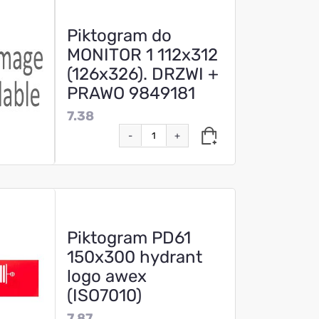
Piktogram do
MONITOR 1 112x312
(126x326). DRZWI +
PRAWO 9849181
7.38
-
+
Piktogram PD61
150x300 hydrant
logo awex
(ISO7010)
7.87