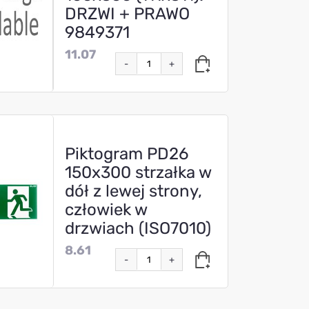
DRZWI + PRAWO
9849371
11.07
-
+
Piktogram PD26
150x300 strzałka w
dół z lewej strony,
człowiek w
drzwiach (ISO7010)
8.61
-
+