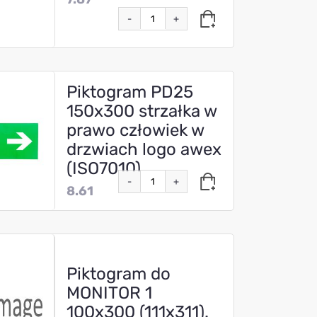
-
+
Piktogram PD25
150x300 strzałka w
prawo człowiek w
drzwiach logo awex
(ISO7010)
-
+
8.61
Piktogram do
MONITOR 1
100x300 (111x311).