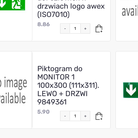
drzwiach logo awex
(ISO7010)
8.86
-
+
Piktogram do
MONITOR 1
100x300 (111x311).
LEWO + DRZWI
9849361
5.90
-
+