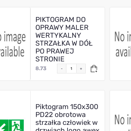
PIKTOGRAM DO
OPRAWY MALER
WERTYKALNY
STRZAŁKA W DÓŁ
PO PRAWEJ
STRONIE
8.73
-
+
Piktogram 150x300
PD22 obrotowa
strzałka człowiek w
drzwiach logo awex