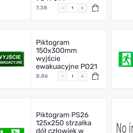
7.38
-
+
Piktogram
150x300mm
wyjście
ewakuacyjne PD21
8.86
-
+
Piktogram PS26
125x250 strzałka
dół człowiek w