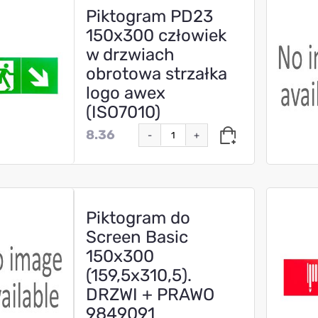
Piktogram PD23
150x300 człowiek
w drzwiach
obrotowa strzałka
logo awex
(ISO7010)
8.36
-
+
Piktogram do
Screen Basic
150x300
(159,5x310,5).
DRZWI + PRAWO
9849091