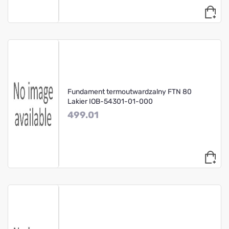
Fundament termoutwardzalny FTN 80
Lakier IOB-54301-01-000
499.01