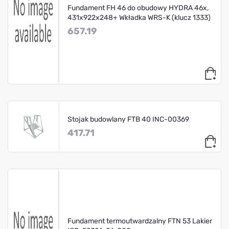
Fundament FH 46 do obudowy HYDRA 46x,
431x922x248+ Wkładka WRS-K (klucz 1333)
657.19
Stojak budowlany FTB 40 INC-00369
417.71
Fundament termoutwardzalny FTN 53 Lakier