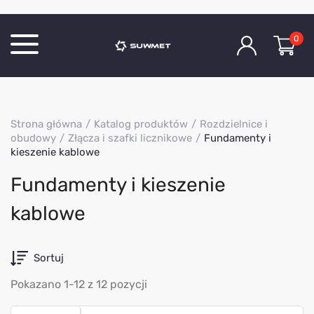
0
Katalog produktów
Strona główna
Katalog produktów
Rozdzielnice i
O Firmie
obudowy
Złącza i szafki licznikowe
Fundamenty i
kieszenie kablowe
Aktualności
Kontakt
Fundamenty i kieszenie
kablowe
Sortuj
Pokazano 1-12 z 12 pozycji