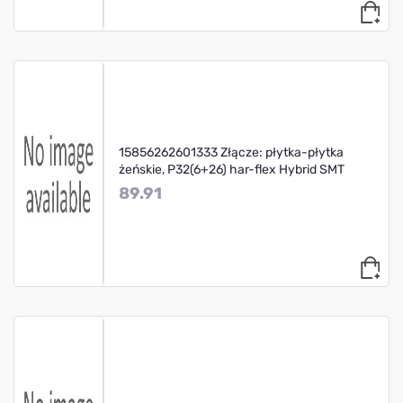
15856262601333 Złącze: płytka-płytka
żeńskie, P32(6+26) har-flex Hybrid SMT
89.91