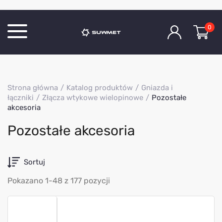
0
Katalog produktów
Strona główna
Katalog produktów
Gniazda i
O Firmie
łączniki
Złącza wtykowe wielopinowe
Pozostałe
akcesoria
Aktualności
Kontakt
Pozostałe akcesoria
Sortuj
Pokazano 1-48 z 177 pozycji