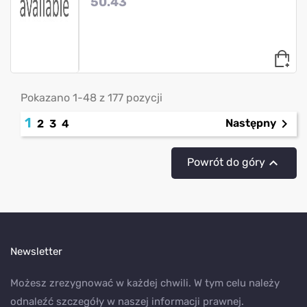
50.43
Pokazano 1-48 z 177 pozycji
1

Następny
2
3
4

Powrót do góry
Newsletter
Możesz zrezygnować w każdej chwili. W tym celu należy
odnaleźć szczegóły w naszej informacji prawnej.