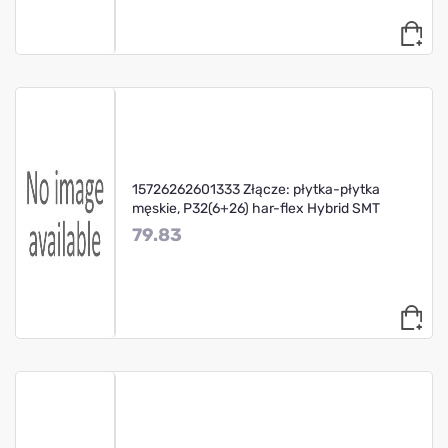
15726262601333 Złącze: płytka-płytka
męskie, P32(6+26) har-flex Hybrid SMT
79.83