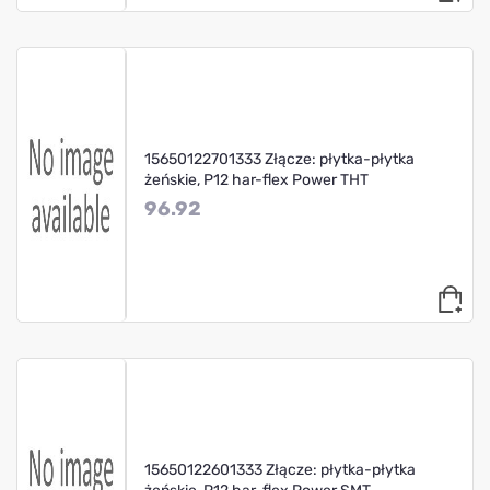
15650122701333 Złącze: płytka-płytka
żeńskie, P12 har-flex Power THT
96.92
15650122601333 Złącze: płytka-płytka