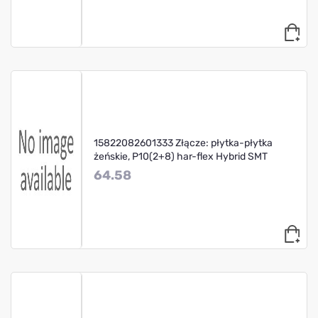
15822082601333 Złącze: płytka-płytka
żeńskie, P10(2+8) har-flex Hybrid SMT
64.58