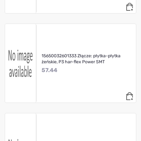
15650032601333 Złącze: płytka-płytka
żeńskie, P3 har-flex Power SMT
57.44