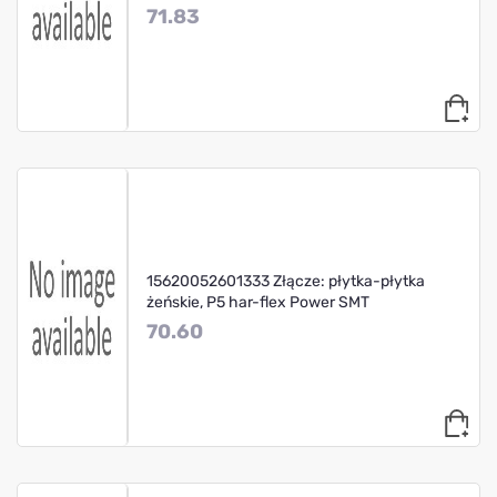
71.83
15620052601333 Złącze: płytka-płytka
żeńskie, P5 har-flex Power SMT
70.60