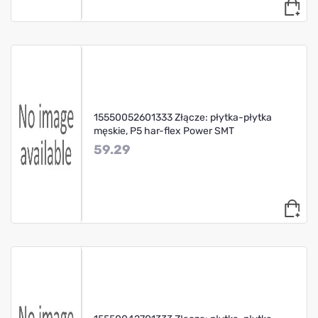
15550052601333 Złącze: płytka-płytka
męskie, P5 har-flex Power SMT
59.29