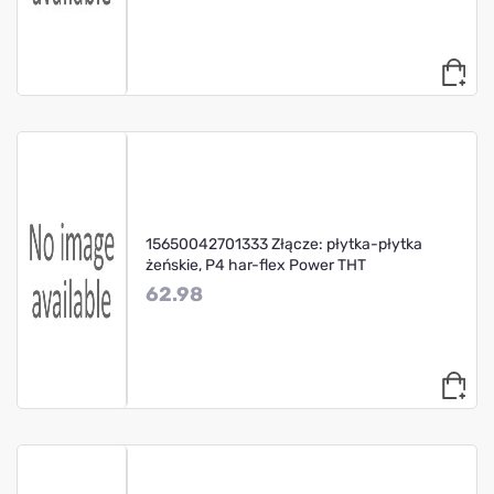
15650042701333 Złącze: płytka-płytka
żeńskie, P4 har-flex Power THT
62.98