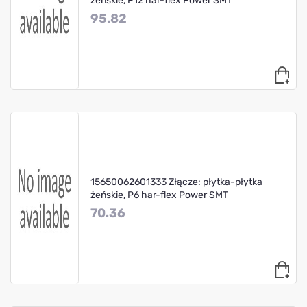
żeńskie, P12 har-flex Power SMT
95.82
15650062601333 Złącze: płytka-płytka
żeńskie, P6 har-flex Power SMT
70.36