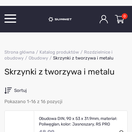
0
Katalog produktów
Strona główna
Katalog produktów
Rozdzielnice i
O Firmie
obudowy
Obudowy
Skrzynki z tworzywa i metalu
Aktualności
Skrzynki z tworzywa i metalu
Kontakt
Sortuj
Pokazano 1-16 z 16 pozycji
Obudowa DIN, 90 x 53 x 31.9mm, materiał:
Poliwęglan, kolor: Jasnoszary, RS PRO
48.09