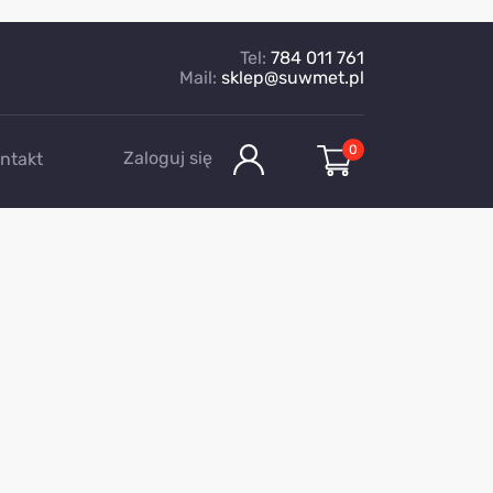
Tel:
784 011 761
Mail:
sklep@suwmet.pl
0
Zaloguj się
ntakt