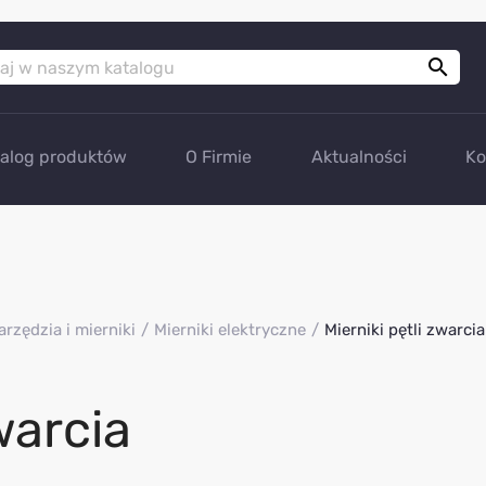

talog produktów
O Firmie
Aktualności
Ko
arzędzia i mierniki
Mierniki elektryczne
Mierniki pętli zwarcia
warcia