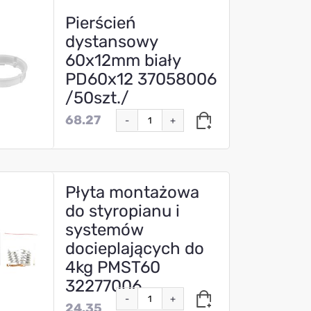
Pierścień
dystansowy
60x12mm biały
PD60x12 37058006
/50szt./
68.27
-
+
Płyta montażowa
do styropianu i
systemów
docieplających do
4kg PMST60
32277006
-
+
24.35