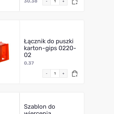
30.38
-
+
Łącznik do puszki
karton-gips 0220-
02
0.37
-
+
Szablon do
wiercenia