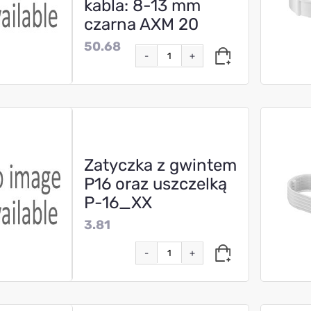
kabla: 8-13 mm
czarna AXM 20
50.68
-
+
Zatyczka z gwintem
P16 oraz uszczelką
P-16_XX
3.81
-
+