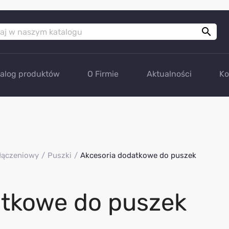

talog produktów
O Firmie
Aktualności
Ko
łączeniowy
Puszki
Akcesoria dodatkowe do puszek
atkowe do puszek