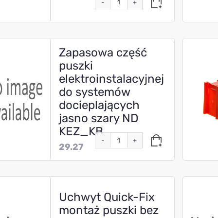
-
+
Zapasowa część
puszki
elektroinstalacyjnej
do systemów
docieplających
jasno szary ND
KEZ_KB
-
+
29.27
Uchwyt Quick-Fix
montaż puszki bez