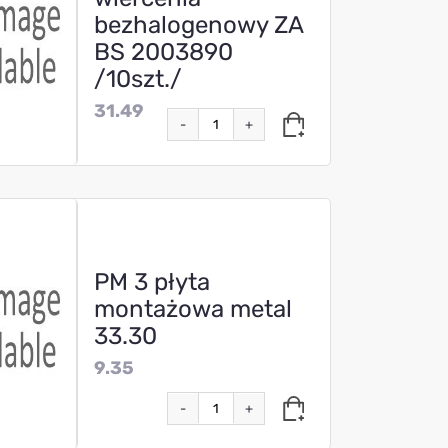
bezhalogenowy ZA
BS 2003890
/10szt./
31.49
-
+
PM 3 płyta
montażowa metal
33.30
9.35
-
+