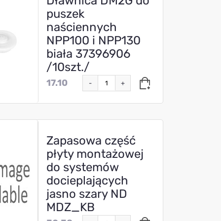
Dławnica DM2G do
puszek
naściennych
NPP100 i NPP130
biała 37396906
/10szt./
17.10
-
+
Zapasowa część
płyty montażowej
do systemów
docieplających
jasno szary ND
MDZ_KB