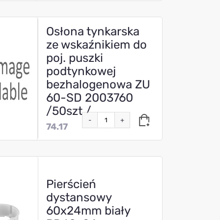
Osłona tynkarska
ze wskaźnikiem do
poj. puszki
podtynkowej
bezhalogenowa ZU
60-SD 2003760
/50szt./
-
+
74.17
Pierścień
dystansowy
60x24mm biały