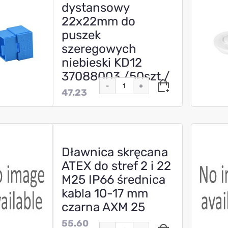
dystansowy
22x22mm do
puszek
szeregowych
niebieski KD12
37088003 /50szt./
-
+
47.23
Dławnica skręcana
ATEX do stref 2 i 22
M25 IP66 średnica
kabla 10-17 mm
czarna AXM 25
55.60