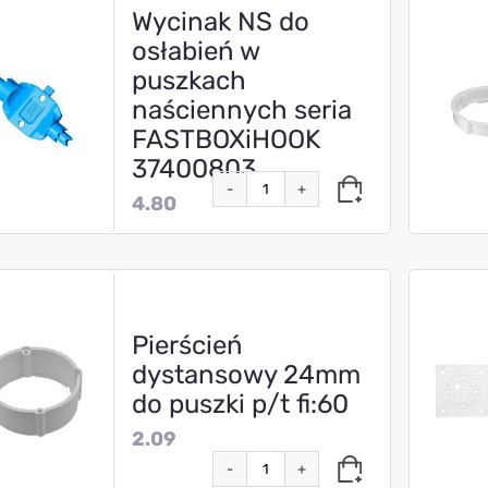
Wycinak NS do
osłabień w
puszkach
naściennych seria
FASTBOXiHOOK
37400803
-
+
4.80
Pierścień
dystansowy 24mm
do puszki p/t fi:60
2.09
-
+