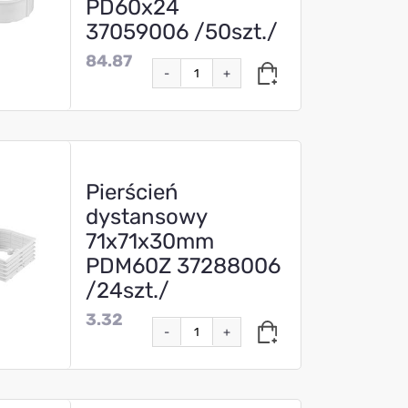
PD60x24
37059006 /50szt./
84.87
-
+
Pierścień
dystansowy
71x71x30mm
PDM60Z 37288006
/24szt./
3.32
-
+