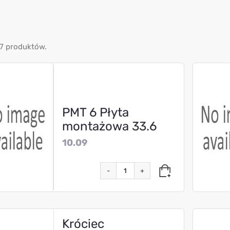
7 produktów.
PMT 6 Płyta
montażowa 33.6
10.09
-
+
Króciec