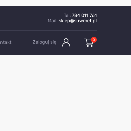
Tel:
784 011 761
Mail:
sklep@suwmet.pl
0
Zaloguj się
ntakt