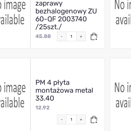
zaprawy
bezhalogenowy ZU
60-QF 2003740
/25szt./
45.88
-
+
PM 4 płyta
montażowa metal
33.40
12.92
-
+