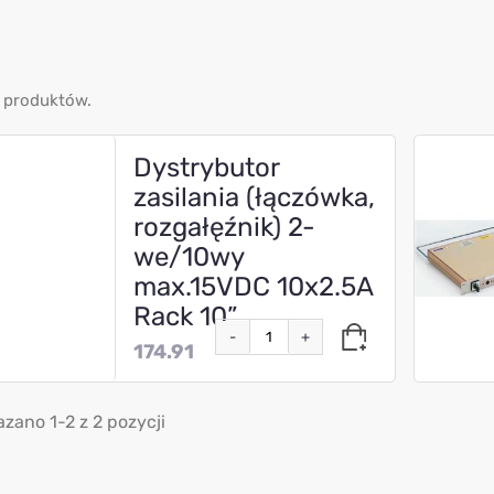
 produktów.
Dystrybutor
zasilania (łączówka,
rozgałęźnik) 2-
we/10wy
max.15VDC 10x2.5A
Rack 10”
-
+
174.91
zano 1-2 z 2 pozycji