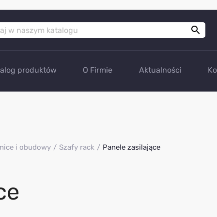

talog produktów
O Firmie
Aktualności
Ko
nice i obudowy
Szafy rack
Panele zasilające
ce