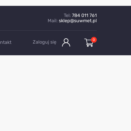
Tel:
784 011 761
Mail:
sklep@suwmet.pl
0
Zaloguj się
ntakt