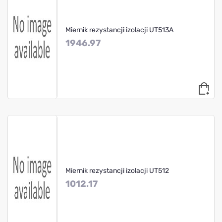
Miernik rezystancji izolacji UT513A
1946.97
Miernik rezystancji izolacji UT512
1012.17