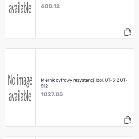
600.12
Miernik cyfrowy rezystancji izol. UT-512 UT-
512
1027.05