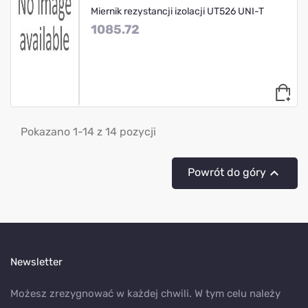
Miernik rezystancji izolacji UT526 UNI-T
1085.72
Pokazano 1-14 z 14 pozycji

Powrót do góry
Newsletter
Możesz zrezygnować w każdej chwili. W tym celu należy