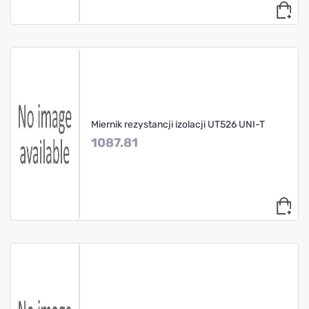
Miernik rezystancji izolacji UT526 UNI-T
1087.81