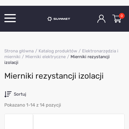
0
Katalog produktów
Strona główna
Katalog produktów
Elektronarzędzia i
O Firmie
mierniki
Mierniki elektryczne
Mierniki rezystancji
izolacji
Aktualności
Kontakt
Mierniki rezystancji izolacji
Sortuj
Pokazano 1-14 z 14 pozycji