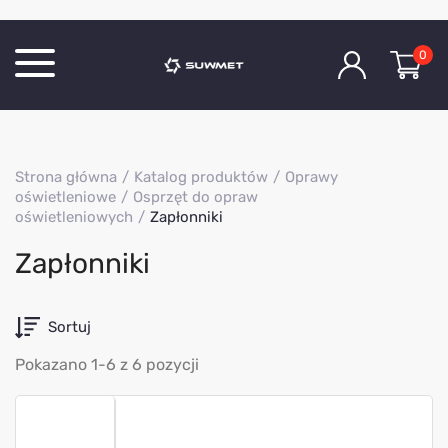
0
Katalog produktów
Strona główna
Katalog produktów
Oprawy
O Firmie
oświetleniowe
Osprzęt do opraw
oświetleniowych
Zapłonniki
Aktualności
Kontakt
Zapłonniki
Sortuj
Pokazano 1-6 z 6 pozycji