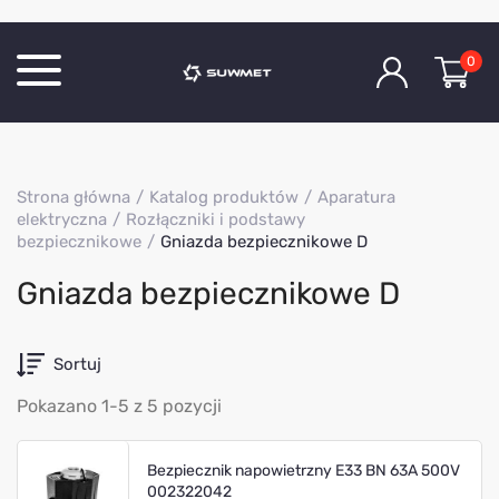
0
Katalog produktów
Strona główna
Katalog produktów
Aparatura
O Firmie
elektryczna
Rozłączniki i podstawy
bezpiecznikowe
Gniazda bezpiecznikowe D
Aktualności
Kontakt
Gniazda bezpiecznikowe D
Sortuj
Pokazano 1-5 z 5 pozycji
Bezpiecznik napowietrzny E33 BN 63A 500V
002322042