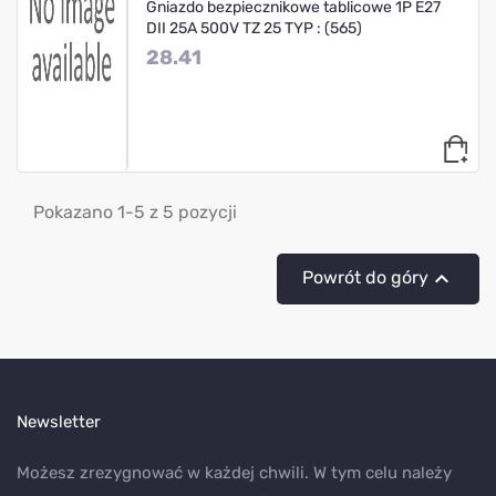
Gniazdo bezpiecznikowe tablicowe 1P E27
DII 25A 500V TZ 25 TYP : (565)
28.41
Pokazano 1-5 z 5 pozycji

Powrót do góry
Newsletter
Możesz zrezygnować w każdej chwili. W tym celu należy