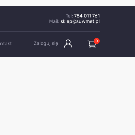
Tel:
784 011 761
Mail:
sklep@suwmet.pl
0
Zaloguj się
ntakt