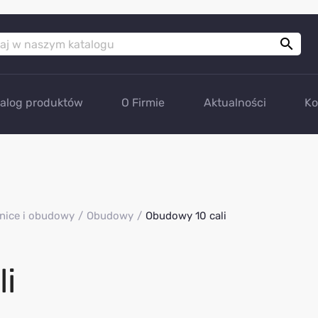

talog produktów
O Firmie
Aktualności
Ko
nice i obudowy
Obudowy
Obudowy 10 cali
i