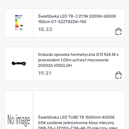
Świetlówka LED T8-J 21,1W 2200lm 6500K
150cm GT-SZZT822W-150
18.33
Gniazdo oprawka hermetyczna G13 fi26 t8 z
przewodem 1,05m uchwyt mocowanie
200026 VOSSLOH
19.31
Świetlówka LED TUBE T8 1500mm 4000K
22W zasilanie jednostronne klosz mleczny
D89-T8-LED150-ZJM-4K-25 mleczny, mlec