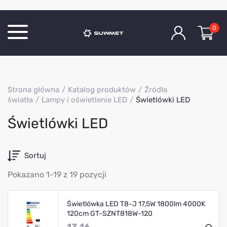
0
Katalog produktów
Strona główna
Katalog produktów
Źródła
O Firmie
światła
Lampy i oświetlenie LED
Świetlówki LED
Aktualności
Świetlówki LED
Kontakt
Sortuj
Pokazano 1-19 z 19 pozycji
Świetlówka LED T8-J 17,5W 1800lm 4000K
120cm GT-SZNT818W-120
13.16