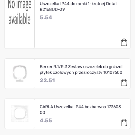
Uszczelka IP44 do ramki 1-krotnej Detail
82168UD-39
5.54
Berker R.1/R.3 Zestaw uszczelek do gniazd i
płytek czołowych przezroczysty 10107600
22.51
CARLA Uszczelka IP44 bezbarwna 173603-
00
4.55