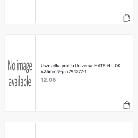
Uszczelka profilu Universal MATE-N-LOK
6,35mm 9-pin 794277-1
12.05