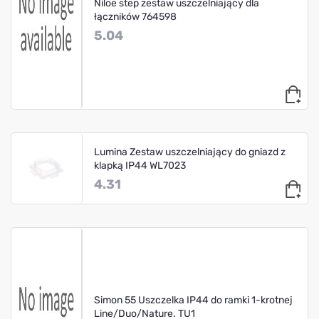
Niloe step zestaw uszczelniający dla
łączników 764598
5.04
Lumina Zestaw uszczelniający do gniazd z
klapką IP44 WL7023
4.31
Simon 55 Uszczelka IP44 do ramki 1-krotnej
Line/Duo/Nature. TU1