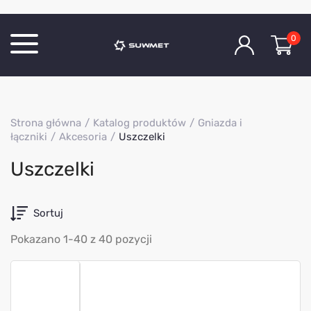
0
Katalog produktów
Strona główna
Katalog produktów
Gniazda i
O Firmie
łączniki
Akcesoria
Uszczelki
Aktualności
Uszczelki
Kontakt
Sortuj
Pokazano 1-40 z 40 pozycji