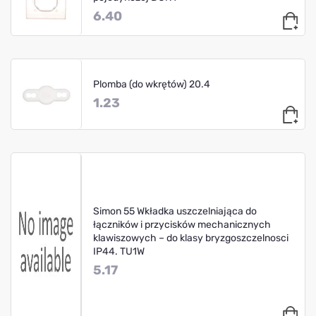
6.40
Plomba (do wkrętów) 20.4
1.23
Simon 55 Wkładka uszczelniająca do
łączników i przycisków mechanicznych
klawiszowych – do klasy bryzgoszczelnosci
IP44. TU1W
5.17