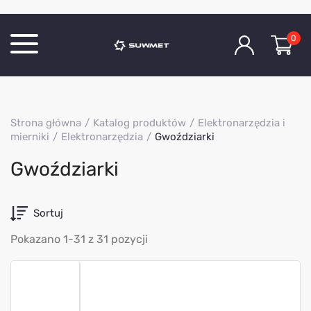
0
Katalog produktów
Strona główna
Katalog produktów
Elektronarzędzia i
O Firmie
mierniki
Elektronarzędzia
Gwoździarki
Aktualności
Gwoździarki
Kontakt
Sortuj
Pokazano 1-31 z 31 pozycji