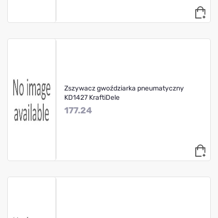
Zszywacz gwoździarka pneumatyczny
KD1427 KraftiDele
177.24