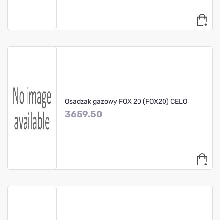
Osadzak gazowy FOX 20 (FOX20) CELO
3659.50