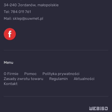
34-240 Jordanów, małopolskie
Tel:
784 011 761
Mail:
sklep@suwmet.pl
Menu
O Firmie
Pomoc
Polityka prywatności
Zasady zwrotu towaru
Regulamin
Aktualności
Kontakt
WEB
ISO