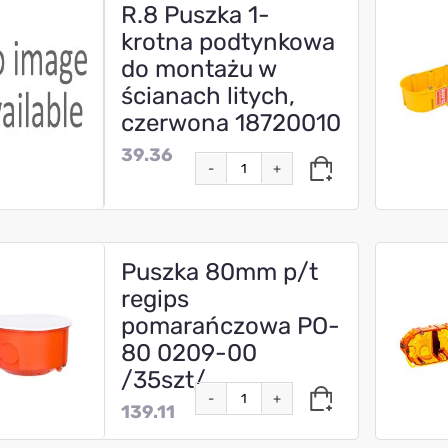
R.8 Puszka 1-
krotna podtynkowa
do montażu w
ścianach litych,
czerwona 18720010
39.36
-
+
Puszka 80mm p/t
regips
pomarańczowa PO-
80 0209-00
/35szt/
-
+
139.11