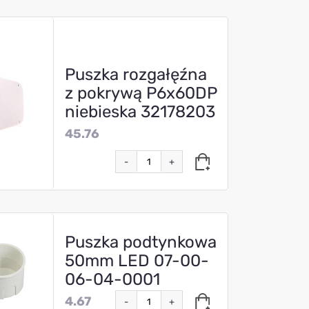
Puszka rozgałęźna
z pokrywą P6x60DP
niebieska 32178203
45.76
-
+
Puszka podtynkowa
50mm LED 07-00-
06-04-0001
4.67
-
+