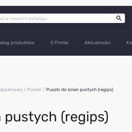

talog produktów
O Firmie
Aktualności
Ko
łączeniowy
Puszki
Puszki do ścian pustych (regips)
 pustych (regips)