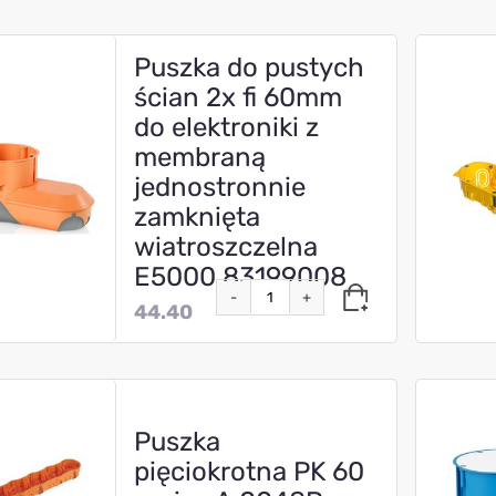
Puszka do pustych
ścian 2x fi 60mm
do elektroniki z
membraną
jednostronnie
zamknięta
wiatroszczelna
E5000 83199008
-
+
44.40
Puszka
pięciokrotna PK 60