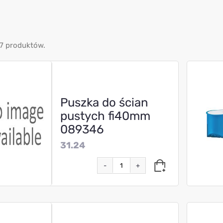
7 produktów.
Puszka do ścian
pustych fi40mm
089346
31.24
-
+