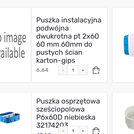
Puszka instalacyjna
podwójna
dwukrotna pt 2x60
60 mm 60mm do
pustych ścian
karton-gips
6.64
-
+
Puszka osprzętowa
sześciopolowa
P6x60D niebieska
32174203
-
+