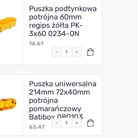
Puszka podtynkowa
potrójna 60mm
regips żółta PK-
3x60 0234-0N
16.61
-
+
Puszka uniwersalna
214mm 72x40mm
potrójna
pomarańczowy
Batibox 080103
-
+
63.47