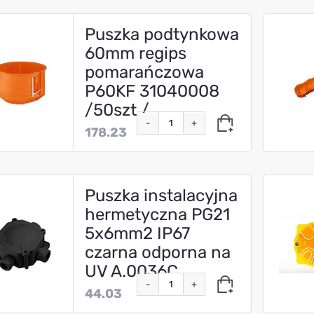
Puszka podtynkowa
60mm regips
pomarańczowa
P60KF 31040008
/50szt./
-
+
178.23
Puszka instalacyjna
hermetyczna PG21
5x6mm2 IP67
czarna odporna na
UV A.0036C
-
+
44.03