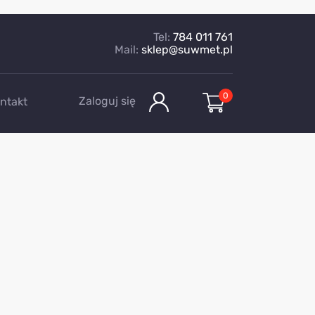
Tel:
784 011 761
Mail:
sklep@suwmet.pl
0
Zaloguj się
ntakt