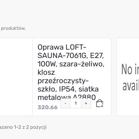
 produktów.
Oprawa LOFT-
SAUNA-7061G, E27,
100W, szara-żeliwo,
klosz
przeźroczysty-
szkło, IP54, siatka
metalowa A2880
-
+
320.66
zano 1-2 z 2 pozycji