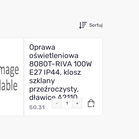
Sortuj
Oprawa
oświetleniowa
8080T-RIVA 100W
E27 IP44, klosz
szklany
przeźroczysty,
dławice,A2110
-
+
50.31