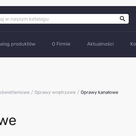

talog produktów
O Firmie
Aktualności
Ko
oświetleniowe
Oprawy wnętrzowe
Oprawy kanałowe
owe