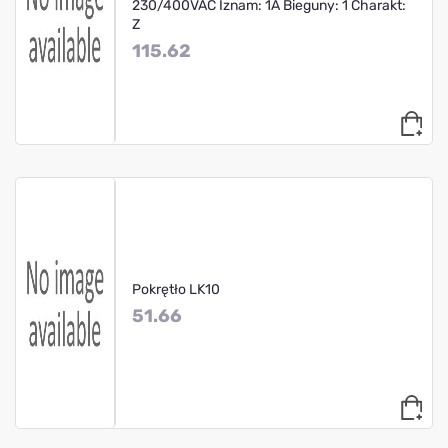
230/400VAC Iznam: 1A Bieguny: 1 Charakt:
Z
115.62
Pokrętło LK10
51.66