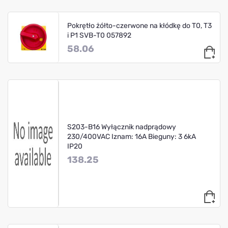
Pokrętło żółto-czerwone na kłódkę do T0, T3
i P1 SVB-T0 057892
58.06
S203-B16 Wyłącznik nadprądowy
230/400VAC Iznam: 16A Bieguny: 3 6kA
IP20
138.25