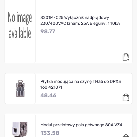
S201M-C25 Wyłącznik nadprądowy
230/400VAC Iznam: 25A Bieguny: 1 10kA
98.77
Płytka mocująca na szynę TH35 do DPX3
160 421071
48.46
Moduł przelotowy pola głównego 80A VZ4
133.58