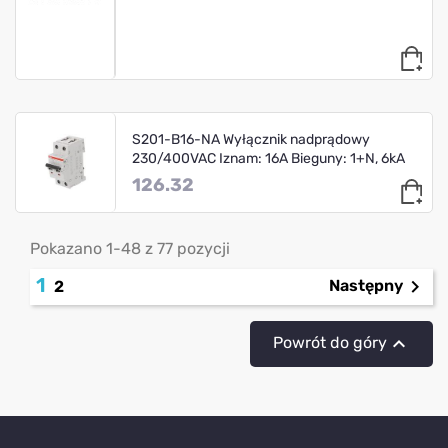
S201-B16-NA Wyłącznik nadprądowy
230/400VAC Iznam: 16A Bieguny: 1+N, 6kA
126.32
Pokazano 1-48 z 77 pozycji
1

Następny
2

Powrót do góry