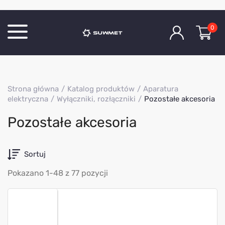
0
Katalog produktów
Strona główna
Katalog produktów
Aparatura
O Firmie
elektryczna
Wyłączniki, rozłączniki
Pozostałe akcesoria
Aktualności
Pozostałe akcesoria
Kontakt
Sortuj
Pokazano 1-48 z 77 pozycji