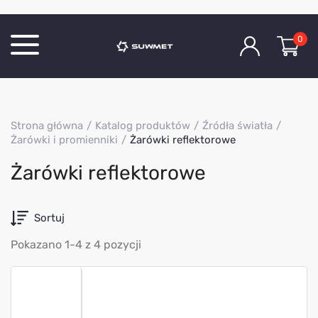
0
Katalog produktów
Strona główna
Katalog produktów
Źródła światła
O Firmie
Żarówki i promienniki
Żarówki reflektorowe
Aktualności
Żarówki reflektorowe
Kontakt
Sortuj
Pokazano 1-4 z 4 pozycji